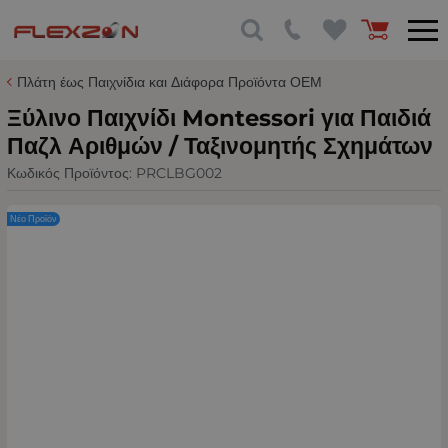
Πλάτη έως Παιχνίδια και Διάφορα Προϊόντα ΟΕΜ
Ξύλινο Παιχνίδι Montessori για Παιδιά
Παζλ Αριθμών / Ταξινομητής Σχημάτων
Κωδικός Προϊόντος:
PRCLBG002
Νέο Προϊόν