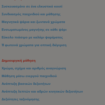
Συσκευασμένο σε ένα ελκυστικό κουτί
Συνδυασμός παιχνιδιού και μάθησης
Μαγνητικά ψάρια και ζωντανά χρώματα
Ενσωματωμένος μαγνήτης σε κάθε ψάρι
Εύκολο πιάσιμο με καλάμι ψαρέματος
11 φωτεινά χρώματα για οπτική διέγερση
Δημιουργική μάθηση
Χρώμα, σχήμα και αριθμός αναγνώριση
Μάθηση μέσω ενεργού παιχνιδιού
Ανάπτυξη βασικών δεξιοτήτων
Ανάπτυξη λεπτών και αδρών κινητικών δεξιοτήτων
Δεξιότητες ταξινόμησης