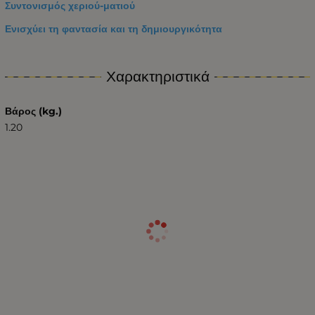
Συντονισμός χεριού-ματιού
Ενισχύει τη φαντασία και τη δημιουργικότητα
Χαρακτηριστικά
Βάρος (kg.)
1.20