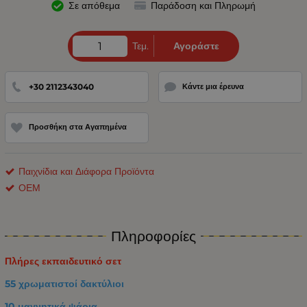
Σε απόθεμα
Παράδοση και Πληρωμή
Τεμ.
Αγοράστε
+30 2112343040
Κάντε μια έρευνα
Προσθήκη στα Αγαπημένα
Παιχνίδια και Διάφορα Προϊόντα
ΟΕΜ
Πληροφορίες
Πλήρες εκπαιδευτικό σετ
55 χρωματιστοί δακτύλιοι
10 μαγνητικά ψάρια