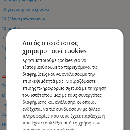
10 γεωμετρικά σχήματα
10 ξύλινα μπαστούνια
10 αριθμοί
3 μαθηματικά σύμβολα
Αυτός ο ιστότοπος
1 μαγνητικό καλάμι ψαρέματος
χρησιμοποιεί cookies
1 πολύχρωμο ταμπλό παιχνιδιού
Χρησιμοποιούμε cookies για να
εξατομικεύσουμε το περιεχόμενο, τις
διαφημίσεις και να αναλύσουμε την
Διάφοροι τρόποι παιχνιδιού
επισκεψιμότητά μας. Μοιραζόμαστε
Ταξινόμηση χρωμάτων και δακτυλίων
επίσης πληροφορίες σχετικά με τη χρήση
του ιστότοπού μας με τους συνεργάτες
Μέτρηση πιόνων
διαφήμισης και ανάλυσης, οι οποίοι
Στοίβαξη τουβλάκια
ενδέχεται να τις συνδυάσουν με άλλες
Αναγνώριση χρωμάτων
πληροφορίες που τους έχετε παράσχει ή
που έχουν συλλέξει από τη χρήση των
Παιχνίδια αντιστοίχισης
υπηρεσιών τους από εσάς.