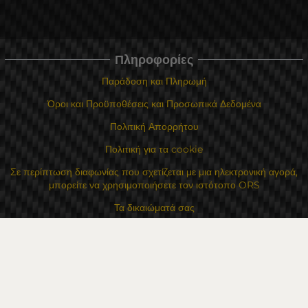
Πληροφορίες
Παράδοση και Πληρωμή
Όροι και Προϋποθέσεις και Προσωπικά Δεδομένα
Πολιτική Απορρήτου
Πολιτική για τα cookie
Σε περίπτωση διαφωνίας που σχετίζεται με μια ηλεκτρονική αγορά,
μπορείτε να χρησιμοποιήσετε τον ιστότοπο ORS
Τα δικαιώματά σας
Για Εμάς
Χάρτης τοποθεσίας
Επικοινωνία