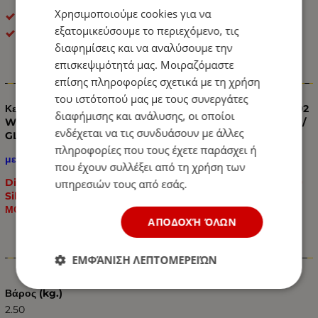
Χρησιμοποιούμε cookies για να
Κεντρικές Μάσκες Αυτοκινήτου
εξατομικεύσουμε το περιεχόμενο, τις
ΟΕΜ
διαφημίσεις και να αναλύσουμε την
επισκεψιμότητά μας. Μοιραζόμαστε
Πληροφορίες
επίσης πληροφορίες σχετικά με τη χρήση
του ιστότοπού μας με τους συνεργάτες
Κεντρική Μάσκα για Mercedes Benz GLE Class Coupe / C292
διαφήμισης και ανάλυσης, οι οποίοι
W292 2015 - 2016 - 2017 - 2018 - 2019 GLE350 / GLE350 400 /
ενδέχεται να τις συνδυάσουν με άλλες
GLE43
πληροφορίες που τους έχετε παράσχει ή
με τρύπα κάμερας.
που έχουν συλλέξει από τη χρήση των
Diamond Grille For Mercedes W/C292 GLE-Class 2015-2019
υπηρεσιών τους από εσάς.
Silver
ΜΟΝΟ ΤΑ ΜΟΝΤΕΛΑ FIT W292 C292
ΑΠΟΔΟΧΉ ΌΛΩΝ
Χαρακτηριστικά
ΕΜΦΆΝΙΣΗ ΛΕΠΤΟΜΕΡΕΙΏΝ
Βάρος (kg.)
2.50