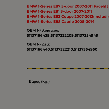
BMW 1-Series E87 5-door 2007-2011 Facelift
BMW 1-Series E81 3-door 2007-2011
BMW 1-Series E82 Coupe 2007-2013(Includi
BMW 1-Series E88 Cabrio 2008-2014
OEM № Αριστερό:
51137166439,51137322209,51137354949
OEM № Δεξί:
51137166440,51137322210,51137354950
Βάρος (kg.)