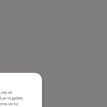
 και να
ά με τη χρήση
εται να τις