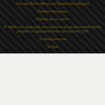
Όροι και Προϋποθέσεις και Προσωπικά Δεδομένα
Πολιτική Απορρήτου
Πολιτική για τα cookie
Σε περίπτωση διαφωνίας που σχετίζεται με μια ηλεκτρονική αγορά,
μπορείτε να χρησιμοποιήσετε τον ιστότοπο ORS
Τα δικαιώματά σας
Για Εμάς
Χάρτης τοποθεσίας
Επικοινωνία
Επαφές
Κατάστημα Flexzon Ltd
16, Kaloyanovsko shose Str -6000 Στάρα Ζαγόρα
Τρόποι πληρωμής