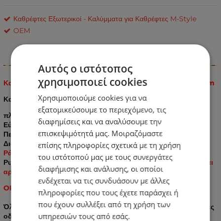
Καθρέφτες Εξωτερικοί - Καλύμματα για Καθρέφτες M-Style
OEM
Πληροφορίες
Αυτός ο ιστότοπος
χρησιμοποιεί cookies
Καθρέπτης για Φορτηγά - Τρακτέρ με βάση 425mm x 207mm
Χρησιμοποιούμε cookies για να
Καθρέπτες οπισθοπορείας για επαγγελματικά οχήματα
εξατομικεύσουμε το περιεχόμενο, τις
πλήρης με τζάμι καθρέφτη
διαφημίσεις και να αναλύσουμε την
Εύρος παράδοσης: -1 τεμάχιο
επισκεψιμότητά μας. Μοιραζόμαστε
Περίβλημα καθρέφτη: πλαστικό ABS
Διαστάσεις: 425mm x 207mm
επίσης πληροφορίες σχετικά με τη χρήση
Ράβδος στήριξης: 16-18 mm
του ιστότοπού μας με τους συνεργάτες
Ρυθμιζόμενο: μπορεί να χρησιμοποιηθεί
χειροκίνητα δεξιά και
διαφήμισης και ανάλυσης, οι οποίοι
αριστερά, χωρίς θέρμανση,
ενδέχεται να τις συνδυάσουν με άλλες
ORG No. 1599462
πληροφορίες που τους έχετε παράσχει ή
που έχουν συλλέξει από τη χρήση των
Όλοι οι καθρέφτες κατασκευάζονται σύμφωνα με τις τρέχουσες
υπηρεσιών τους από εσάς.
οδηγίες και κανονισμούς της ΕΚ.