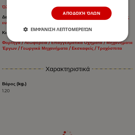
Όλα τα προϊόντα είναι ελεγμένα ΕΟΚ. Ε4 012144
ΑΠΟΔΟΧΉ ΌΛΩΝ
Δεν είναι φτηνό αντίγραφο - αυτό είναι ένα
υψηλής ποιότητας
ευρωπαϊκό προϊόν
ΕΜΦΆΝΙΣΗ ΛΕΠΤΟΜΕΡΕΙΏΝ
Κατάλληλο για:
Φορτηγά / Λεωφορεία / Επαγγελματικά Οχήματα / Μηχανήματα
Έργων / Γεωργικά Μηχανήματα / Εκσκαφείς / Τροχόσπιτα
Χαρακτηριστικά
Βάρος (kg.)
1.20