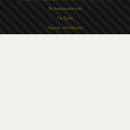
Τα δικαιώματά σας
Για Εμάς
Χάρτης τοποθεσίας
Επικοινωνία
Επαφές
Κατάστημα Flexzon Ltd
16, Kaloyanovsko shose Str -6000 Στάρα Ζαγόρα
Τρόποι πληρωμής
Ακολουθήστε μας