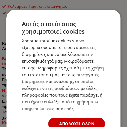
Καλύμματα Τιμονιών Αυτοκινήτου
ΟΕΜ
Αυτός ο ιστότοπος
χρησιμοποιεί cookies
Πληροφορίες
Χρησιμοποιούμε cookies για να
Κάλυμμα Τιμονιού Λοξότμητο Τύπου d-type από Οικολογικό
εξατομικεύσουμε το περιεχόμενο, τις
Δέρμα Μαύρο 37cm - 38cm
διαφημίσεις και να αναλύσουμε την
Κάλυμμα τιμονιού λοξότμητο, πεπλατυσμένο από κάτω
επισκεψιμότητά μας. Μοιραζόμαστε
(αθλητικό) - γενικό μέγεθος 37 - 38 cm
επίσης πληροφορίες σχετικά με τη χρήση
Το κάλυμμα είναι πολύ άνετο και εφαρμόζει καλά στα χέρια
κατά την οδήγηση.
του ιστότοπού μας με τους συνεργάτες
Γρήγορη και εύκολη εγκατάσταση, απλά τοποθετήστε το στο
διαφήμισης και ανάλυσης, οι οποίοι
τιμόνι.
ενδέχεται να τις συνδυάσουν με άλλες
Η χρήση υλικών υψηλής ποιότητας κάνει τη θήκη να διαρκεί
πληροφορίες που τους έχετε παράσχει ή
για πολλά χρόνια και να φαίνεται υπέροχη στο αυτοκίνητο.
Είναι σημαντικό να μετρήσετε την εξωτερική διάμετρο του
που έχουν συλλέξει από τη χρήση των
τιμονιού σας.
υπηρεσιών τους από εσάς.
Τα μέρη είναι ραμμένα με δυνατές κλωστές που
χρησιμοποιούνται στην ταπετσαρία αυτοκινήτων.
Κατασκευασμένο από υψηλής ποιότητας άοσμο υλικά.
ΑΠΟΔΟΧΉ ΌΛΩΝ