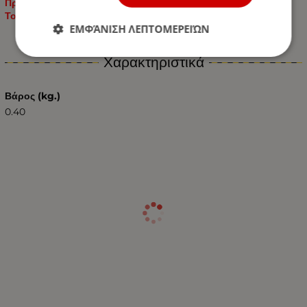
Προστατεύει τέλεια το τιμόνι από το τρίψιμο ή το καλύπτει.
Το εσωτερικό του καλύμματος δεν γλιστράει στο τιμόνι.
ΕΜΦΆΝΙΣΗ ΛΕΠΤΟΜΕΡΕΙΏΝ
Χαρακτηριστικά
Βάρος (kg.)
0.40