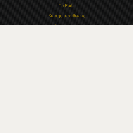
Για Εμάς
Χάρτης τοποθεσίας
Επικοινωνία
Επαφές
Κατάστημα Flexzon Ltd
16, Kaloyanovsko shose Str -6000 Στάρα Ζαγόρα
Τρόποι πληρωμής
Ακολουθήστε μας