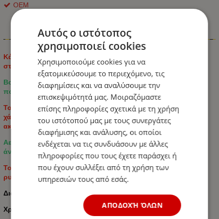
ΟΕΜ
Αυτός ο ιστότοπος
Πληροφορίες
χρησιμοποιεί cookies
Κάλυμμα καθίσματος ποδηλάτου με GEL και σχοινί για
Χρησιμοποιούμε cookies για να
στερέωση για μεγαλύτερη άνεση.
εξατομικεύσουμε το περιεχόμενο, τις
Βοηθά στην απαλότητα του καθίσματος στο αρχικό κάθισμα
διαφημίσεις και να αναλύσουμε την
ποδηλάτου.
επισκεψιμότητά μας. Μοιραζόμαστε
Το εσωτερικό μέρος του μαξιλαριού είναι γεμισμένο με GEL ,
επίσης πληροφορίες σχετικά με τη χρήση
χάρη στο οποίο θα σας προσφέρει απρόσκοπτη ποδηλασία
του ιστότοπού μας με τους συνεργάτες
ακόμα και σε βαρύτερα και πιο απότομα εδάφη.
διαφήμισης και ανάλυσης, οι οποίοι
Αεριζόμενο υλικό που απορροφά τον ιδρώτα για μεγαλύτερη
ενδέχεται να τις συνδυάσουν με άλλες
άνεση.
πληροφορίες που τους έχετε παράσχει ή
που έχουν συλλέξει από τη χρήση των
Το κάλυμμα θα στερεωθεί στο κάθισμα χρησιμοποιώντας
ρυθμιζόμενα κορδόνια.
υπηρεσιών τους από εσάς.
Διαστάσεις: 24cm x 27cm
ΑΠΟΔΟΧΉ ΌΛΩΝ
Χρώμα Μαύρο