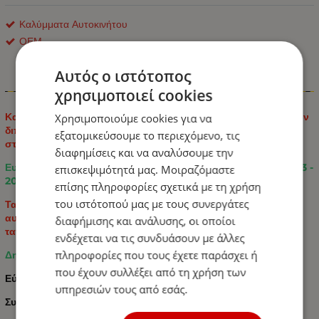
Καλύμματα Αυτοκινήτου
ΟΕΜ
Αυτός ο ιστότοπος
Πληροφορίες
χρησιμοποιεί cookies
Κατασκευασμένο από υψηλής ποιότητας ποικιλία υφασμάτων
Χρησιμοποιούμε cookies για να
διπλής στρώσης που αναπνέουν, παρέχοντας σε εσάς άνεση
εξατομικεύσουμε το περιεχόμενο, τις
στην οδήγηση σας.
διαφημίσεις και να αναλύσουμε την
Ευέλικτο και κομψό σχεδιασμό για Ford Transit Custom 2013 -
επισκεψιμότητά μας. Μοιραζόμαστε
2023.
επίσης πληροφορίες σχετικά με τη χρήση
του ιστότοπού μας με τους συνεργάτες
Τα προστατευτικά προστατεύουν τα καθίσματα του
αυτοκινήτου σας διατηρώντας την αρχική επένδυση
διαφήμισης και ανάλυσης, οι οποίοι
ταπετσαρίας απο την φθορά.
ενδέχεται να τις συνδυάσουν με άλλες
πληροφορίες που τους έχετε παράσχει ή
Δημιουργήστε μια άνετη ατμόσφαιρα στο αυτοκίνητό σας.
που έχουν συλλέξει από τη χρήση των
Εύκολη εγκατάσταση.
υπηρεσιών τους από εσάς.
Συμβατό με τους αερόσακους των καθισμάτων.