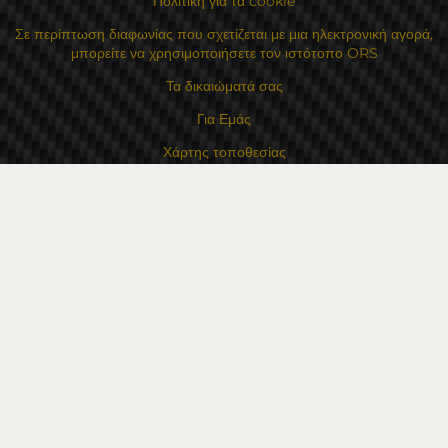
Πολιτική για τα cookie
Σε περίπτωση διαφωνίας που σχετίζεται με μια ηλεκτρονική αγορά,
μπορείτε να χρησιμοποιήσετε τον ιστότοπο ORS
Τα δικαιώματά σας
Για Εμάς
Χάρτης τοποθεσίας
Επικοινωνία
Επαφές
Κατάστημα Flexzon Ltd
16, Kaloyanovsko shose Str -6000 Στάρα Ζαγόρα
Τρόποι πληρωμής
Ακολουθήστε μας