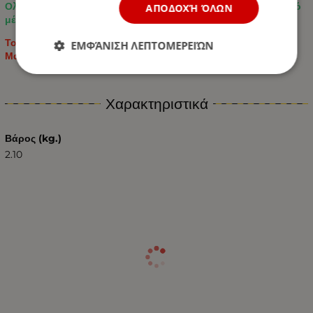
Ολοκληρωμένος σχεδιασμός, καλύπτει πλήρως το μπροστινό
ΑΠΟΔΟΧΉ ΌΛΩΝ
μέρος του καθίσματος.
Το Πακέτο περιλαμβάνει: 2+1 τεμάχια και 3 προσκέφαλα /
ΕΜΦΆΝΙΣΗ ΛΕΠΤΟΜΕΡΕΙΏΝ
Μαύρο / Γκρί
Χαρακτηριστικά
Βάρος (kg.)
2.10