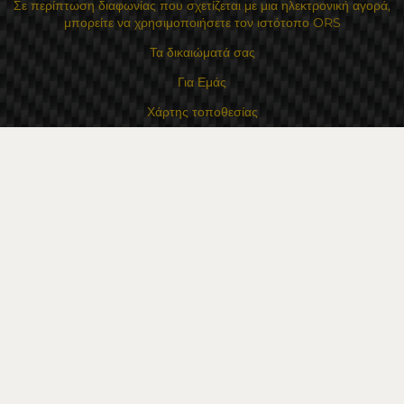
Σε περίπτωση διαφωνίας που σχετίζεται με μια ηλεκτρονική αγορά,
μπορείτε να χρησιμοποιήσετε τον ιστότοπο ORS
Τα δικαιώματά σας
Για Εμάς
Χάρτης τοποθεσίας
Επικοινωνία
Επαφές
Κατάστημα Flexzon Ltd
16, Kaloyanovsko shose Str -6000 Στάρα Ζαγόρα
Τρόποι πληρωμής
Ακολουθήστε μας