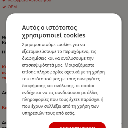
ΟΕΜ
Πληροφορίες
Αυτός ο ιστότοπος
χρησιμοποιεί cookies
Νέα Υφασμάτινη Ταπετσαρία
Υψηλής Τεχνολογίας
Για
Καθίσματα Αυτοκινήτων:
Χρησιμοποιούμε cookies για να
εξατομικεύσουμε το περιεχόμενο, τις
Η ταπετσαρία ταιριάζει σε κάθε μοντέλο αυτοκινήτου.
διαφημίσεις και να αναλύσουμε την
επισκεψιμότητά μας. Μοιραζόμαστε
Κατάλληλο για χρήση, η ταπετσαρία προστατεύει τα
επίσης πληροφορίες σχετικά με τη χρήση
καθίσματα του αυτοκινήτου σας διατηρώντας την αρχική
ταπετσαρία από τη βρωμιά και τη φθορά.
του ιστότοπού μας με τους συνεργάτες
διαφήμισης και ανάλυσης, οι οποίοι
ενδέχεται να τις συνδυάσουν με άλλες
Δημιουργεί μια άνετη ατμόσφαιρα στο αυτοκίνητό σας.
πληροφορίες που τους έχετε παράσχει ή
που έχουν συλλέξει από τη χρήση των
Κατασκευασμένο από υλικά Υψηλής Τεχνολογίας.
υπηρεσιών τους από εσάς.
Δώστε στον εαυτό σας τη χαρά και την άνεση στην οδήγησης
σας.