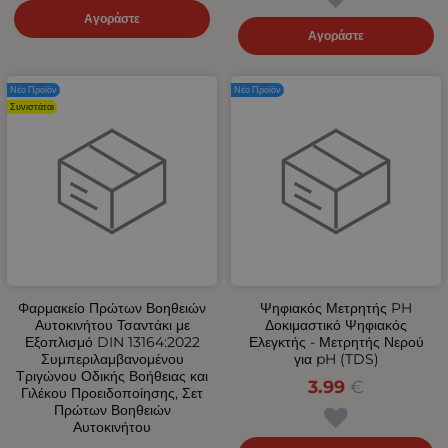
Αγοράστε
Αγοράστε
Νέο Προϊόν
Νέο Προϊόν
Συνιστάται
Φαρμακείο Πρώτων Βοηθειών
Ψηφιακός Μετρητής PH
Αυτοκινήτου Τσαντάκι με
Δοκιμαστικό Ψηφιακός
Εξοπλισμό DIN 13164:2022
Ελεγκτής - Μετρητής Νερού
Συμπεριλαμβανομένου
για pH (TDS)
Τριγώνου Οδικής Βοήθειας και
3.99
€
Γιλέκου Προειδοποίησης, Σετ
Πρώτων Βοηθειών
Αυτοκινήτου