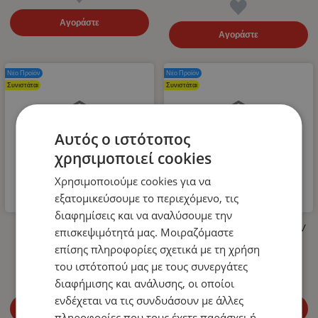
Αγοράστε
Αγοράστε
Νέο Προϊόν
Νέο Προϊόν
Συνιστάται
Συνιστάται
Αυτός ο ιστότοπος
χρησιμοποιεί cookies
Χρησιμοποιούμε cookies για να
εξατομικεύσουμε το περιεχόμενο, τις
διαφημίσεις και να αναλύσουμε την
Λάστιχο Υψηλής Πίεσης για
LED Όγκου Τριπλό 12V / 24V
επισκεψιμότητά μας. Μοιραζόμαστε
Πλυστικό 400bar 10m
Πορτοκαλί 110mm x 30mm
επίσης πληροφορίες σχετικά με τη χρήση
14.99
€
4.99
€
του ιστότοπού μας με τους συνεργάτες
διαφήμισης και ανάλυσης, οι οποίοι
ενδέχεται να τις συνδυάσουν με άλλες
Αγοράστε
Αγοράστε
πληροφορίες που τους έχετε παράσχει ή