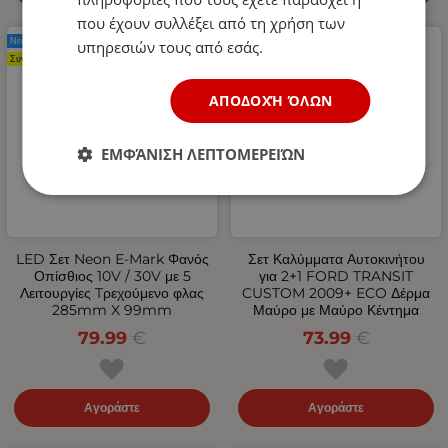
που έχουν συλλέξει από τη χρήση των
Νέο Προϊόν
Νέο Προϊόν
υπηρεσιών τους από εσάς.
Συνιστάται
ΑΠΟΔΟΧΉ ΌΛΩΝ
ΕΜΦΆΝΙΣΗ ΛΕΠΤΟΜΕΡΕΙΏΝ
LED Σετ Neon Е-Мark Φανός
Σετ Καλύμματα Αυτοκινήτου
Οπίσθιος 10V / 30V με 5
για 2+1 FORD TRANSIT
Λειτουργίες Tρεχούμενο φλας
CUSTOM 2009+ ECO Δέρμα
285mm X 99mm
Μαύρο με Μαύρο Κέντημα
79.99
€
73.99
€
Αγοράστε
Αγοράστε