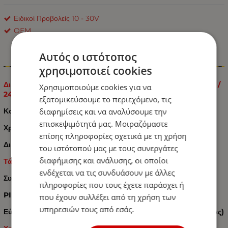
Ειδικοί Προβολείς 10 - 30V
OEM
Αυτός ο ιστότοπος
Πληροφορίες
χρησιμοποιεί cookies
Διακόπτης Χωνευτός ON/OFF για Μπάρες και Προβολείς 12V /
Χρησιμοποιούμε cookies για να
24V
εξατομικεύσουμε το περιεχόμενο, τις
διαφημίσεις και να αναλύσουμε την
Κουμπί ON / OFF
επισκεψιμότητά μας. Μοιραζόμαστε
Χρώμα φωτισμού: Μπλε
επίσης πληροφορίες σχετικά με τη χρήση
Διαστάσεις: Δείτε φωτογραφίες
του ιστότοπού μας με τους συνεργάτες
διαφήμισης και ανάλυσης, οι οποίοι
Τάση λειτουργίας: 12V - 24V
(12V / 20A, 24V / 10A)
ενδέχεται να τις συνδυάσουν με άλλες
Συμβατό με όλα τα συστήματα μπαταριών 12-24 volt
πληροφορίες που τους έχετε παράσχει ή
PIN: 5 καρφίτσες
που έχουν συλλέξει από τη χρήση των
υπηρεσιών τους από εσάς.
Εύκολη συναρμολόγηση και εγκατάσταση (Δείτε φωτογραφίες)