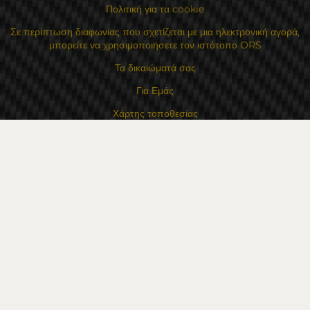
Πολιτική για τα cookie
Σε περίπτωση διαφωνίας που σχετίζεται με μια ηλεκτρονική αγορά,
μπορείτε να χρησιμοποιήσετε τον ιστότοπο ORS
Τα δικαιώματά σας
Για Εμάς
Χάρτης τοποθεσίας
Επικοινωνία
Επαφές
Κατάστημα Flexzon Ltd
16, Kaloyanovsko shose Str -6000 Στάρα Ζαγόρα
Τρόποι πληρωμής
Ακολουθήστε μας