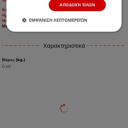
Χαρίζει μοντέρνο και όμορφο εσωτερικό σχεδιασμό.
ΑΠΟΔΟΧΉ ΌΛΩΝ
Kατάλληλος για όλα τα Αυτοκίνητα: Pick-Up / Offroads /
Ημιφορτηγά / Φορτηγά / Λεωφορεία / Τρακτέρ – Γεωργικά
ΕΜΦΆΝΙΣΗ ΛΕΠΤΟΜΕΡΕΙΏΝ
Μηχανήματα / Σκάφη – Αλιευτικά και για Πυροφάνι
Με Πιστοποιητικά CE & RoHS
Χαρακτηριστικά
Βάρος (kg.)
0.40