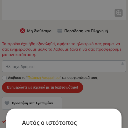
Μη διαθέσιμο
Παράδοση και Πληρωμή
Το προϊόν έχει ήδη εξαντληθεί, αφήστε το ηλεκτρικό σας ρεύμα. να
σας ενημερώσουμε μόλις το λάβουμε ξανά ή να σας προσφέρουμε
μια αντικατάσταση.
Ηλ. ταχυδρομείο
Διάβασα το "
Πολιτική Απορρήτου
" και συμφωνώ μαζί τους.
Ενημερώστε με σχετικά με τη διαθεσιμότητα!
Προσθήκη στα Αγαπημένα
Αυτός ο ιστότοπος
makel