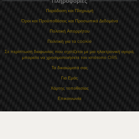
Πληροφορίες
Παράδοση και Πληρωμή
Όροι και Προϋποθέσεις και Προσωπικά Δεδομένα
Πολιτική Απορρήτου
Πολιτική για τα cookie
Σε περίπτωση διαφωνίας που σχετίζεται με μια ηλεκτρονική αγορά,
μπορείτε να χρησιμοποιήσετε τον ιστότοπο ORS
Τα δικαιώματά σας
Για Εμάς
Χάρτης τοποθεσίας
Επικοινωνία
Επαφές
Κατάστημα Flexzon Ltd
16, Kaloyanovsko shose Str -6000 Στάρα Ζαγόρα