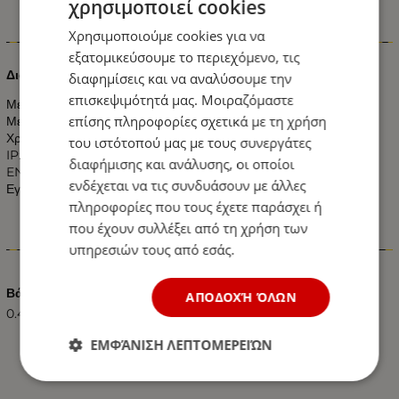
χρησιμοποιεί cookies
Χρησιμοποιούμε cookies για να
Πληροφορίες
εξατομικεύσουμε το περιεχόμενο, τις
Διακόπτης Αλλέ-ρετούρ Ακραίος Aδιάβροχος IP44
διαφημίσεις και να αναλύσουμε την
επισκεψιμότητά μας. Μοιραζόμαστε
Μέγιστο Φορτίο: 10 Ampere
επίσης πληροφορίες σχετικά με τη χρήση
Μέγιστη Τάση: 250 Volt
Χρώμα: Λευκό
του ιστότοπού μας με τους συνεργάτες
IP:44
διαφήμισης και ανάλυσης, οι οποίοι
EN 60669-1
ενδέχεται να τις συνδυάσουν με άλλες
Εγγύηση 5 Χρόνια
πληροφορίες που τους έχετε παράσχει ή
που έχουν συλλέξει από τη χρήση των
Χαρακτηριστικά
υπηρεσιών τους από εσάς.
Βάρος (kg.)
ΑΠΟΔΟΧΉ ΌΛΩΝ
0.40
ΕΜΦΆΝΙΣΗ ΛΕΠΤΟΜΕΡΕΙΏΝ