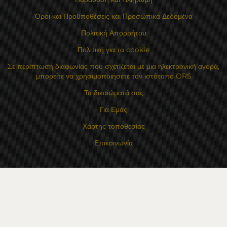
Όροι και Προϋποθέσεις και Προσωπικά Δεδομένα
Πολιτική Απορρήτου
Πολιτική για τα cookie
Σε περίπτωση διαφωνίας που σχετίζεται με μια ηλεκτρονική αγορά,
μπορείτε να χρησιμοποιήσετε τον ιστότοπο ORS
Τα δικαιώματά σας
Για Εμάς
Χάρτης τοποθεσίας
Επικοινωνία
Επαφές
Κατάστημα Flexzon Ltd
16, Kaloyanovsko shose Str -6000 Στάρα Ζαγόρα
Τρόποι πληρωμής