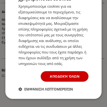
Πληροφορίες
Χρησιμοποιούμε cookies για να
εξατομικεύσουμε το περιεχόμενο, τις
Διακόπτης Διπλός Αλλέ-ρετούρ Μπεζ
διαφημίσεις και να αναλύσουμε την
Μέγιστο Φορτίο: 10 Ampere
επισκεψιμότητά μας. Μοιραζόμαστε
Μέγιστη Τάση: 250 Volt
Χρώμα: Μπεζ
επίσης πληροφορίες σχετικά με τη χρήση
IP:20
του ιστότοπού μας με τους συνεργάτες
EN 60669-1
διαφήμισης και ανάλυσης, οι οποίοι
Εγγύηση 5 Χρόνια
ενδέχεται να τις συνδυάσουν με άλλες
πληροφορίες που τους έχετε παράσχει ή
που έχουν συλλέξει από τη χρήση των
Χαρακτηριστικά
υπηρεσιών τους από εσάς.
Βάρος (kg.)
0.30
ΑΠΟΔΟΧΉ ΌΛΩΝ
ΕΜΦΆΝΙΣΗ ΛΕΠΤΟΜΕΡΕΙΏΝ