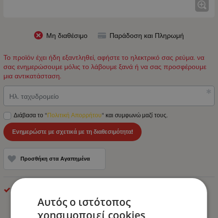
Μη διαθέσιμο
Παράδοση και Πληρωμή
Το προϊόν έχει ήδη εξαντληθεί, αφήστε το ηλεκτρικό σας ρεύμα. να
σας ενημερώσουμε μόλις το λάβουμε ξανά ή να σας προσφέρουμε
μια αντικατάσταση.
Ηλ. ταχυδρομείο
Διάβασα το "
Πολιτική Απορρήτου
" και συμφωνώ μαζί τους.
Ενημερώστε με σχετικά με τη διαθεσιμότητα!
Προσθήκη στα Αγαπημένα
makel
Αυτός ο ιστότοπος
χρησιμοποιεί cookies