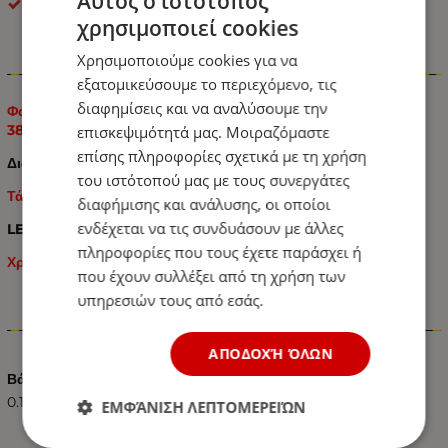
Αυτός ο ιστότοπος
ΟΕΜ
χρησιμοποιεί cookies
Χρησιμοποιούμε cookies για να
Πληροφορίες
εξατομικεύσουμε το περιεχόμενο, τις
διαφημίσεις και να αναλύσουμε την
Φωτιστικό Σήμανσης 12V / 24V Πορτοκαλί 126mm x 55mm x
38mm 1 Τεμάχιο
επισκεψιμότητά μας. Μοιραζόμαστε
επίσης πληροφορίες σχετικά με τη χρήση
Διαστάσεις: 126mm x 55mm x 38mm
του ιστότοπού μας με τους συνεργάτες
Τάση: 12V / 24V - Multi Voltage
διαφήμισης και ανάλυσης, οι οποίοι
ενδέχεται να τις συνδυάσουν με άλλες
LED 12 δίοδοι
πληροφορίες που τους έχετε παράσχει ή
Χρώμα: Πορτοκαλί, Κίτρινο
που έχουν συλλέξει από τη χρήση των
υπηρεσιών τους από εσάς.
Χαρακτηριστικά
ΑΠΟΔΟΧΉ ΌΛΩΝ
Βάρος (kg.)
0.10
ΕΜΦΆΝΙΣΗ ΛΕΠΤΟΜΕΡΕΙΏΝ