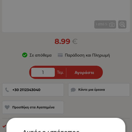
1 από 5
8.99
€
Σε απόθεμα
Παράδοση και Πληρωμή
Τεμ.
Αγοράστε
+30 2112343040
Κάντε μια έρευνα
Προσθήκη στα Αγαπημένα
LED Φανοί Πλευρικοί Όγκου