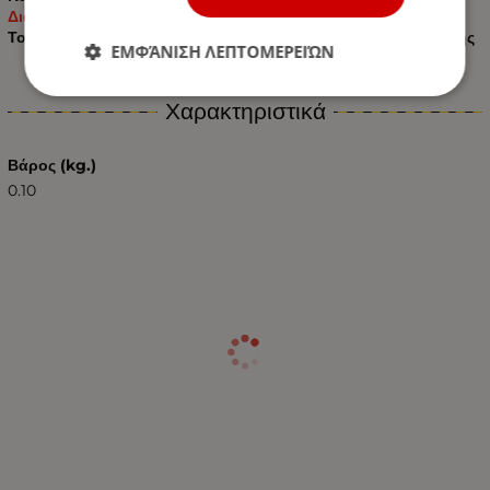
Διαθέτουν εύκαμπτα, μαλακά καλώδια σιλικόνης
Το όλο πράγμα εγγυάται πολλά χρόνια απρόσκοπτης χρήσης
ΕΜΦΆΝΙΣΗ ΛΕΠΤΟΜΕΡΕΙΏΝ
Χαρακτηριστικά
Βάρος (kg.)
0.10