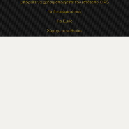
μπορείτε να χρησιμοποιήσετε τον ιστότοπο ORS
Τα δικαιώματά σας
Για Εμάς
Χάρτης τοποθεσίας
Επικοινωνία
Επαφές
Κατάστημα Flexzon Ltd
16, Kaloyanovsko shose Str -6000 Στάρα Ζαγόρα
Τρόποι πληρωμής
Ακολουθήστε μας