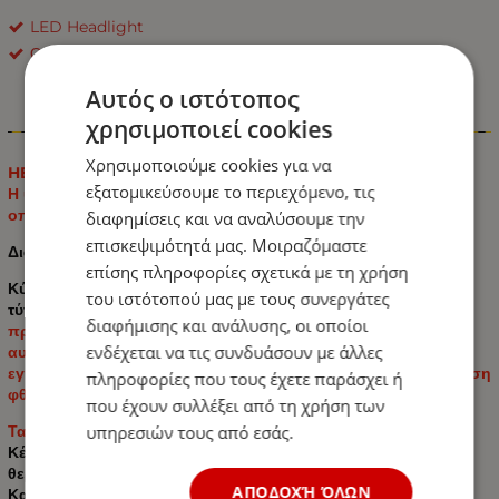
LED Headlight
ΟΕΜ
Αυτός ο ιστότοπος
χρησιμοποιεί cookies
Πληροφορίες
Χρησιμοποιούμε cookies για να
HB4 9006 ΣΕΤ 2 ΤΕΜ.
εξατομικεύσουμε το περιεχόμενο, τις
Η υποδοχή είναι κατασκευασμένη από κεραμικό υλικό, το
οποίο είναι ανθεκτικό στις υψηλές θερμοκρασίες.
διαφημίσεις και να αναλύσουμε την
επισκεψιμότητά μας. Μοιραζόμαστε
Διαθέτει συμπαγές μονωτικό κάλυμμα.
επίσης πληροφορίες σχετικά με τη χρήση
Κύβοι τοποθέτησης με καλώδια για λαμπτήρες αλογόνου
του ιστότοπού μας με τους συνεργάτες
τύπου HB4 (για οχήματα με τροφοδοσία 12/24V).
διαφήμισης και ανάλυσης, οι οποίοι
προορίζεται για όλους τους προβολείς και τους λαμπτήρες
ενδέχεται να τις συνδυάσουν με άλλες
αυτοκινήτων με λαμπτήρες HB4 , επιτρέποντας την
εγκατάσταση ηλεκτρικών εγκαταστάσεων ή την αντικατάσταση
πληροφορίες που τους έχετε παράσχει ή
φθαρμένου λαμπτήρα.
που έχουν συλλέξει από τη χρήση των
υπηρεσιών τους από εσάς.
Τα κεραμικά παρέχουν 100% αντοχή στην εξάντληση
Κέλυφος από ισχυρό υλικό ανθεκτικό σε εξαιρετικά υψηλές
θερμοκρασίες
ΑΠΟΔΟΧΉ ΌΛΩΝ
Κατασκευασμένο από υλικά υψηλής ποιότητας