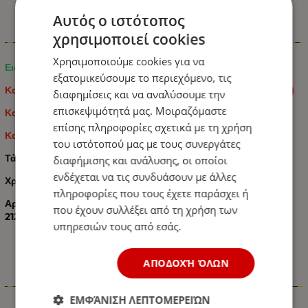
Αυτός ο ιστότοπος
χρησιμοποιεί cookies
Πληροφορίες
Χρησιμοποιούμε cookies για να
Ειδικοί για Scania R / P / G / T
εξατομικεύσουμε το περιεχόμενο, τις
Κατάλληλο για καμπίνες Scania 5 Series P & R (2004 - 2010)
διαφημίσεις και να αναλύσουμε την
επισκεψιμότητά μας. Μοιραζόμαστε
Κατάλληλο για καμπίνες 6 Series P & R (2010 - 2017)
επίσης πληροφορίες σχετικά με τη χρήση
Κατάλληλο για R / P / G / T Series (2004 - 2017)
του ιστότοπού μας με τους συνεργάτες
Τάση Λειτουργίας
24 V
διαφήμισης και ανάλυσης, οι οποίοι
ενδέχεται να τις συνδυάσουν με άλλες
Χρώμα
Κίτρινος
πληροφορίες που τους έχετε παράσχει ή
Αριθμός αντικατάστασης OEM: 1931614, 2127432, 2131055,
που έχουν συλλέξει από τη χρήση των
2127431, 1931613, 2131054
υπηρεσιών τους από εσάς.
ΑΠΟΔΟΧΉ ΌΛΩΝ
Χαρακτηριστικά
ΕΜΦΆΝΙΣΗ ΛΕΠΤΟΜΕΡΕΙΏΝ