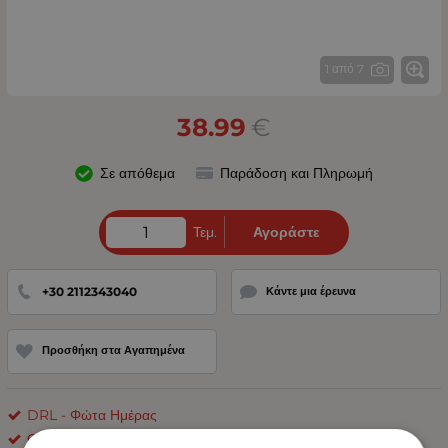
1 από 7
38.99
€
Σε απόθεμα
Παράδοση και Πληρωμή
Τεμ.
Αγοράστε
+30 2112343040
Κάντε μια έρευνα
Προσθήκη στα Αγαπημένα
DRL - Φώτα Ημέρας
ΟΕΜ