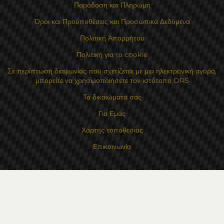
Παράδοση και Πληρωμή
Όροι και Προϋποθέσεις και Προσωπικά Δεδομένα
Πολιτική Απορρήτου
Πολιτική για τα cookie
Σε περίπτωση διαφωνίας που σχετίζεται με μια ηλεκτρονική αγορά,
μπορείτε να χρησιμοποιήσετε τον ιστότοπο ORS
Τα δικαιώματά σας
Για Εμάς
Χάρτης τοποθεσίας
Επικοινωνία
Επαφές
Κατάστημα Flexzon Ltd
16, Kaloyanovsko shose Str -6000 Στάρα Ζαγόρα