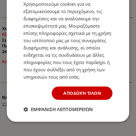
Χρησιμοποιούμε cookies για να
εξατομικεύσουμε το περιεχόμενο, τις
Πληροφορίες
διαφημίσεις και να αναλύσουμε την
επισκεψιμότητά μας. Μοιραζόμαστε
Χαρακτηριστικά
επίσης πληροφορίες σχετικά με τη χρήση
Εξαιρετικής ποιότητας Chrome Vanadium Ατσάλι
του ιστότοπού μας με τους συνεργάτες
Σε μεταλλική θήκη που ανοιγει και κλείνει
Περιλαμβάνει τα κλειδία: 6,7,8,9,10,11,12,13,14,15,16,17,18,19,22,
διαφήμισης και ανάλυσης, οι οποίοι
24мм
ενδέχεται να τις συνδυάσουν με άλλες
Κατάλληλο για ερασιτεχνική αλλά και επαγγελματική χρήση.
πληροφορίες που τους έχετε παράσχει ή
που έχουν συλλέξει από τη χρήση των
υπηρεσιών τους από εσάς.
Χαρακτηριστικά
ΑΠΟΔΟΧΉ ΌΛΩΝ
Βάρος (kg.)
2.20
ΕΜΦΆΝΙΣΗ ΛΕΠΤΟΜΕΡΕΙΏΝ