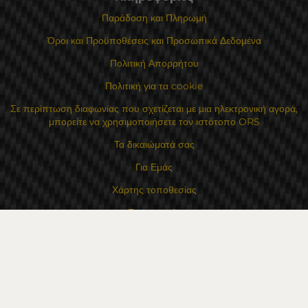
Παράδοση και Πληρωμή
Όροι και Προϋποθέσεις και Προσωπικά Δεδομένα
Πολιτική Απορρήτου
Πολιτική για τα cookie
Σε περίπτωση διαφωνίας που σχετίζεται με μια ηλεκτρονική αγορά,
μπορείτε να χρησιμοποιήσετε τον ιστότοπο ORS
Τα δικαιώματά σας
Για Εμάς
Χάρτης τοποθεσίας
Επικοινωνία
Επαφές
Κατάστημα Flexzon Ltd
16, Kaloyanovsko shose Str -6000 Στάρα Ζαγόρα