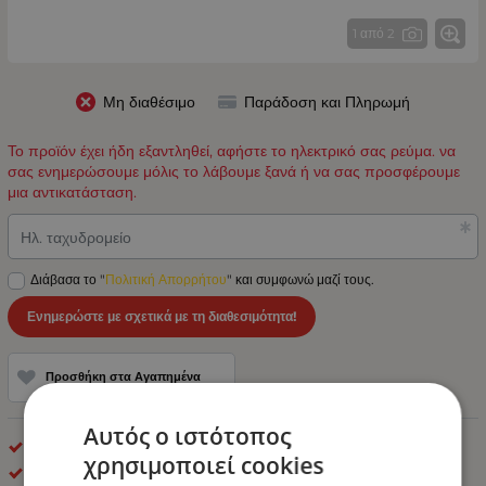
1 από 2
Μη διαθέσιμο
Παράδοση και Πληρωμή
Το προϊόν έχει ήδη εξαντληθεί, αφήστε το ηλεκτρικό σας ρεύμα. να
σας ενημερώσουμε μόλις το λάβουμε ξανά ή να σας προσφέρουμε
μια αντικατάσταση.
Ηλ. ταχυδρομείο
Διάβασα το "
Πολιτική Απορρήτου
" και συμφωνώ μαζί τους.
Ενημερώστε με σχετικά με τη διαθεσιμότητα!
Προσθήκη στα Αγαπημένα
Αυτός ο ιστότοπος
Εργαλεία Χειρός
χρησιμοποιεί cookies
ROCKFORCE