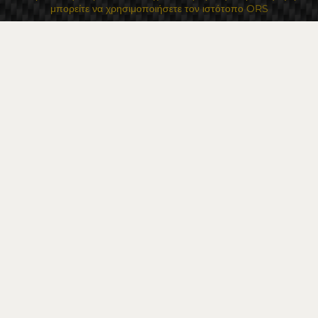
μπορείτε να χρησιμοποιήσετε τον ιστότοπο ORS
Τα δικαιώματά σας
Για Εμάς
Χάρτης τοποθεσίας
Επικοινωνία
Επαφές
Κατάστημα Flexzon Ltd
16, Kaloyanovsko shose Str -6000 Στάρα Ζαγόρα
Τρόποι πληρωμής
Ακολουθήστε μας