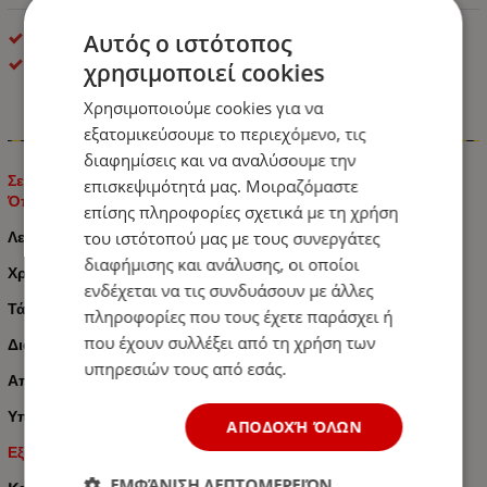
Αυτός ο ιστότοπος
LED Οπίσθιοι Φανοί
OEM
χρησιμοποιεί cookies
Χρησιμοποιούμε cookies για να
εξατομικεύσουμε το περιεχόμενο, τις
Πληροφορίες
διαφημίσεις και να αναλύσουμε την
Σετ Φανάρια Φορτηγού με Μπρίζα 12V / 24V Φρένων - Φλας -
επισκεψιμότητά μας. Μοιραζόμαστε
Όπισθεν - Πορείας - Πινακίδα 46cm x 13cm
επίσης πληροφορίες σχετικά με τη χρήση
Λειτουργίες :
Φρένων
/ Φλάς /
Όπισθεν
/ Πορείας /
Πινακίδα
του ιστότοπού μας με τους συνεργάτες
διαφήμισης και ανάλυσης, οι οποίοι
Χρώμα:
Κόκκινο
/ Πορτοκαλί / Λευκό
ενδέχεται να τις συνδυάσουν με άλλες
Τάση Λειτουργίας:
12V / 24V
πληροφορίες που τους έχετε παράσχει ή
που έχουν συλλέξει από τη χρήση των
Διαστάσεις: Μήκος: 463mm Πλάτος: 130mm Ύψος: 85mm
υπηρεσιών τους από εσάς.
Απόσταση μεταξύ των μπουλονιών: 15 cm
Υποδοχή υποδοχής AMP 1,5 / 6 ακίδες
ΑΠΟΔΟΧΉ ΌΛΩΝ
Εξαιρετική εμφάνιση με Πρίζα καλωδίου.
ΕΜΦΆΝΙΣΗ ΛΕΠΤΟΜΕΡΕΙΏΝ