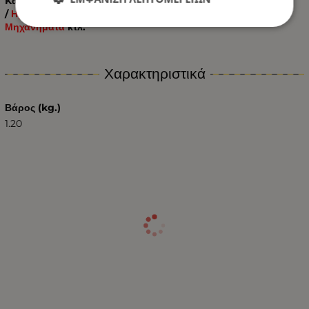
Kατάλληλος για όλα τα Αυτοκίνητα:
Pick-Up
/ Offroads
/
Ημιφορτηγά
/ Φορτηγά /
Λεωφορεία
/ Τρακτέρ –
Γεωργικά
Μηχανήματα
κτλ.
Χαρακτηριστικά
Βάρος (kg.)
1.20