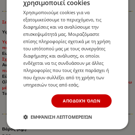
χρησιμοποιεί cookies
Πληροφορίες
Χρησιμοποιούμε cookies για να
εξατομικεύσουμε το περιεχόμενο, τις
Σετ Καλύμματα Αυτοκινήτου Δερμάτινα 5 Τεμάχια
Μπεζ
διαφημίσεις και να αναλύσουμε την
Υψηλής Ποιότητας Ταπετσαρία Από Οικολογικό Δέρμα:
επισκεψιμότητά μας. Μοιραζόμαστε
επίσης πληροφορίες σχετικά με τη χρήση
Υψηλής ποιότητας πλήρης επένδυση από ύφασμα υψηλής
ποιότητας και ECO δέρμα.
του ιστότοπού μας με τους συνεργάτες
Ευέλικτος σχεδιασμός κατάλληλος για όλα τα οχήματα
διαφήμισης και ανάλυσης, οι οποίοι
Σχεδιασμός συμβατός με αερόσακους - Air Bac
ενδέχεται να τις συνδυάσουν με άλλες
Αντοχή στη φθορά, καλό
αδιάβροχο αποτέλεσμα και ισχυρή
πληροφορίες που τους έχετε παράσχει ή
πυροπροστασία.
Εύκολη εγκατάσταση.
που έχουν συλλέξει από τη χρήση των
Ολοκληρωμένος σχεδιασμός,
καλύπτει το μπροστινό και πίσω
υπηρεσιών τους από εσάς.
μέρος του καθίσματος.
Το Πακέτο αποτελείται από: 5 Τεμάχια
ΑΠΟΔΟΧΉ ΌΛΩΝ
Χαρακτηριστικά
ΕΜΦΆΝΙΣΗ ΛΕΠΤΟΜΕΡΕΙΏΝ
Βάρος (kg.)