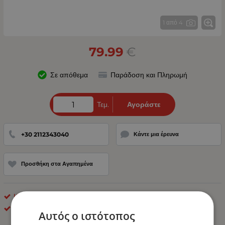
1 από 4
79.99
€
Σε απόθεμα
Παράδοση και Πληρωμή
Τεμ.
Αγοράστε
+30 2112343040
Κάντε μια έρευνα
Προσθήκη στα Αγαπημένα
Καλύμματα Αυτοκινήτου
OEM
Αυτός ο ιστότοπος