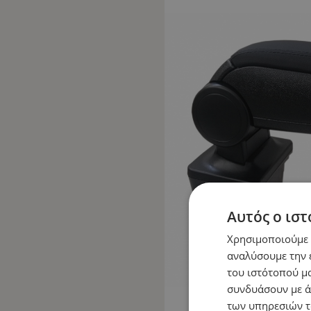
Αυτός ο ιστ
Χρησιμοποιούμε c
αναλύσουμε την 
του ιστότοπού μα
συνδυάσουν με ά
των υπηρεσιών τ