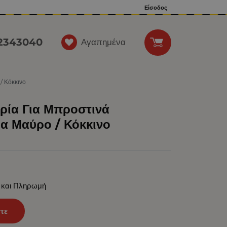
Είσοδος
12343040
Αγαπημένα
/ Κόκκινο
ρία Για Μπροστινά
ια Μαύρο / Κόκκινο
 και Πληρωμή
τε