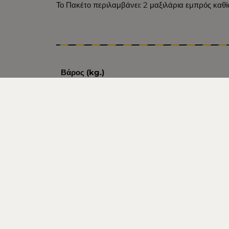
Το Πακέτο περιλαμβάνει: 2 μαξιλάρια εμπρός καθί
Βάρος (kg.)