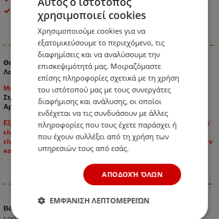
Αυτός ο ιστότοπος
OEM
χρησιμοποιεί cookies
Χρησιμοποιούμε cookies για να
εξατομικεύσουμε το περιεχόμενο, τις
Πληροφορίες
διαφημίσεις και να αναλύσουμε την
Θερμαινόμενο Αριστερό Γυαλί Καθρέφτη Κάτω Στρογγυλή
επισκεψιμότητά μας. Μοιραζόμαστε
Λαβή για
Mercedes Sprinter W906 2006 - 2018
επίσης πληροφορίες σχετικά με τη χρήση
Με θέρμανση
του ιστότοπού μας με τους συνεργάτες
Στρογγυλή λαβή
διαφήμισης και ανάλυσης, οι οποίοι
Αριθμός OE (μόνο για σύγκριση συμβατότητας): 0028113933
ενδέχεται να τις συνδυάσουν με άλλες
Εξαιρετικά εύκολη εγκατάσταση. Το μόνο που έχετε να κάνετε
πληροφορίες που τους έχετε παράσχει ή
είναι να συνδέσετε τα καλώδια θέρμανσης (εάν η λειτουργία
που έχουν συλλέξει από τη χρήση των
είναι διαθέσιμη) και να το πατήσετε για να το συνδέσετε με τον
υπηρεσιών τους από εσάς.
καθρέφτη.
ΑΠΟΔΟΧΉ ΌΛΩΝ
Χαρακτηριστικά
ΕΜΦΆΝΙΣΗ ΛΕΠΤΟΜΕΡΕΙΏΝ
Βάρος (kg.)