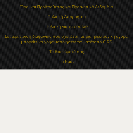
Όροι και Προϋποθέσεις και Προσωπικά Δεδομένα
Πολιτική Απορρήτου
Πολιτική για τα cookie
Σε περίπτωση διαφωνίας που σχετίζεται με μια ηλεκτρονική αγορά,
μπορείτε να χρησιμοποιήσετε τον ιστότοπο ORS
Τα δικαιώματά σας
Για Εμάς
Χάρτης τοποθεσίας
Επικοινωνία
Επαφές
Κατάστημα Flexzon Ltd
16, Kaloyanovsko shose Str -6000 Στάρα Ζαγόρα
Τρόποι πληρωμής