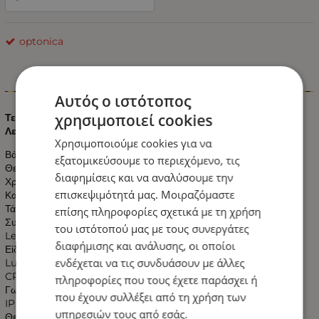
optonica
Πληροφορίες
Αυτός ο ιστότοπος
χρησιμοποιεί cookies
Τεχνικά χαρακτηριστικά Κεράκι Led E14 6 Watt 230V Θερμό
Λευκό:
Χρησιμοποιούμε cookies για να
Βάση : E14
εξατομικεύσουμε το περιεχόμενο, τις
Θερμοκρασία Χρώματος : 2700K
διαφημίσεις και να αναλύσουμε την
Χρώμα Φωτισμού : Θερμό Λευκό
επισκεψιμότητά μας. Μοιραζόμαστε
Κατανάλωση : 6 Watt
Τάση Εισόδου : 175-265 V AC
επίσης πληροφορίες σχετικά με τη χρήση
Συχνότητα λειτουργίας: : 50-60Hz
του ιστότοπού μας με τους συνεργάτες
Led brand Chip : Epistar
διαφήμισης και ανάλυσης, οι οποίοι
Είδος LED: SMD 2835
ενδέχεται να τις συνδυάσουν με άλλες
Lumens: 480
CRI (Ra>) : 80
πληροφορίες που τους έχετε παράσχει ή
Γωνία Δέσμης : 200°
που έχουν συλλέξει από τη χρήση των
IP : 20
υπηρεσιών τους από εσάς.
Θερμοκρασία Λειτουργίας : -20℃～45℃