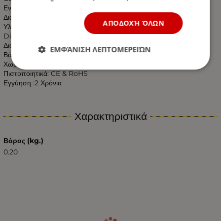
Ενεργειακή κλάση: A+
Διάρκεια ζωής: 25000 ώρες.
ΑΠΟΔΟΧΉ ΌΛΩΝ
Υλικό κατασκευής : Αλουμίνιο & Πλαστικό
Dimming : ΟΧΙ
Διάσταση : ø37*125mm
ΕΜΦΆΝΙΣΗ ΛΕΠΤΟΜΕΡΕΙΏΝ
Βάρος : 0.050 kgr
Χωρίς UV και IR Ακτινοβολία
Πιστοποιητικά: CE & RoHS
Εγγύηση :2 Χρόνια
Χαρακτηριστικά
Βάρος (kg.)
0.20