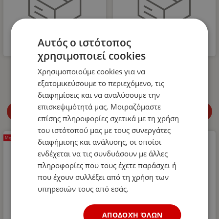
Αυτός ο ιστότοπος
χρησιμοποιεί cookies
Δεματικά Καλωδίων 160/2.6
Δεματικά Καλωδίων 135/2.6
Χρησιμοποιούμε cookies για να
Λευκό 100 Τεμάχια
Λευκό 100 Τεμάχια
εξατομικεύσουμε το περιεχόμενο, τις
διαφημίσεις και να αναλύσουμε την
επισκεψιμότητά μας. Μοιραζόμαστε
Λεπτομέρειες
Λεπτομέρειες
επίσης πληροφορίες σχετικά με τη χρήση
του ιστότοπού μας με τους συνεργάτες
Μη διαθέσιμο
Μη διαθέσιμο
διαφήμισης και ανάλυσης, οι οποίοι
ενδέχεται να τις συνδυάσουν με άλλες
πληροφορίες που τους έχετε παράσχει ή
που έχουν συλλέξει από τη χρήση των
υπηρεσιών τους από εσάς.
ΑΠΟΔΟΧΉ ΌΛΩΝ