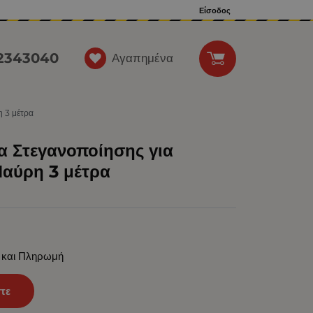
Είσοδος
12343040
Αγαπημένα
η 3 μέτρα
α Στεγανοποίησης για
αύρη 3 μέτρα
 και Πληρωμή
τε