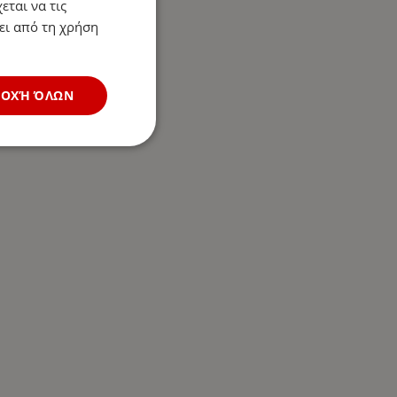
εται να τις
ει από τη χρήση
ΔΟΧΉ ΌΛΩΝ