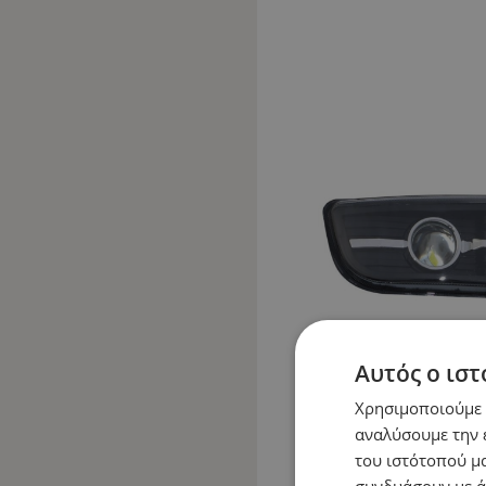
Αυτός ο ιστ
Χρησιμοποιούμε c
αναλύσουμε την 
του ιστότοπού μα
συνδυάσουν με ά