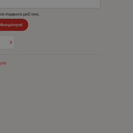
 και συμφωνώ μαζί τους.
αθεσιμότητα!
γού