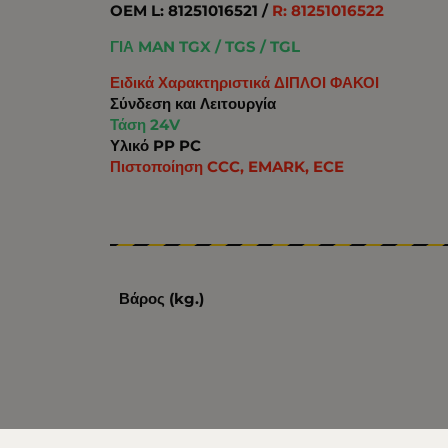
OEM L: 81251016521 /
R: 81251016522
ΓΙΑ MAN TGX / TGS / TGL
Ειδικά Χαρακτηριστικά ΔΙΠΛΟΙ ΦΑΚΟΙ
Σύνδεση και Λειτουργία
Τάση 24V
Υλικό PP PC
Πιστοποίηση CCC, EMARK, ECE
Βάρος (kg.)