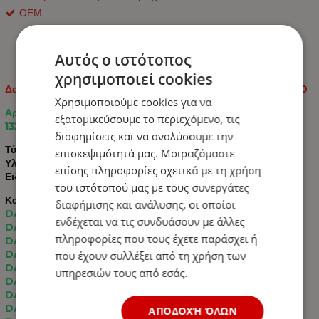
ΟΕΜ
Αυτός ο ιστότοπος
Πληροφορίες
χρησιμοποιεί cookies
Δεξί Φανάρι Ομίχλης LED για Φορτηγό DAF 95 OEM: 1328860
Χρησιμοποιούμε cookies για να
Αριθμοί εξαρτημάτων κατασκευαστή OEM
L - 1328861 /
R -
εξατομικεύσουμε το περιεχόμενο, τις
1328860
διαφημίσεις και να αναλύσουμε την
Τύπος προϊόντος
Φανός ομίχλης
επισκεψιμότητά μας. Μοιραζόμαστε
Υλικό ABS+PP
επίσης πληροφορίες σχετικά με τη χρήση
Ειδικά χαρακτηριστικά Plug and Play
του ιστότοπού μας με τους συνεργάτες
Κατάλληλο για:
διαφήμισης και ανάλυσης, οι οποίοι
DAF 65CF (1998 - 2001)
ενδέχεται να τις συνδυάσουν με άλλες
DAF 75CF (1998 - 2001)
πληροφορίες που τους έχετε παράσχει ή
DAF 85CF (1998 - 2001)
DAF CF65 (2001 - 2013)
που έχουν συλλέξει από τη χρήση των
DAF CF75 (2001 - 2013)
υπηρεσιών τους από εσάς.
DAF CF85 (2001 - 2013)
DAF LF45 (2001 - 2013)
DAF LF55 (2001 - 2013)
ΑΠΟΔΟΧΉ ΌΛΩΝ