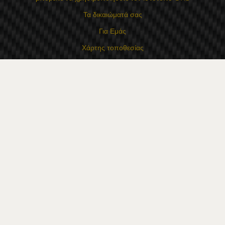
Τα δικαιώματά σας
Για Εμάς
Χάρτης τοποθεσίας
Επικοινωνία
Επαφές
Κατάστημα Flexzon Ltd
16, Kaloyanovsko shose Str -6000 Στάρα Ζαγόρα
Τρόποι πληρωμής
Ακολουθήστε μας