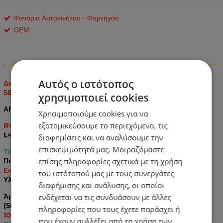
Φανάρια Αυτοκινήτου - Φορτηγού
ΟΕΜ
Πληροφορίες
Αυτός ο ιστότοπος
Δεξί Φανάρι LED για Φορτηγό IVECO STRALIS OEM:
5801571745
χρησιμοποιεί cookies
ΑΡΙΘΜΟΣ ΚΑΕ
Χρησιμοποιούμε cookies για να
εξατομικεύσουμε το περιεχόμενο, τις
R= 5801571745
L= 5801571746
διαφημίσεις και να αναλύσουμε την
επισκεψιμότητά μας. Μοιραζόμαστε
Τάση 24v
επίσης πληροφορίες σχετικά με τη χρήση
Πιστοποίηση CCC,ISO9000,EMARK
Ειδικά Χαρακτηριστικά Φώτα ημέρας/Φλας
του ιστότοπού μας με τους συνεργάτες
Υλικό PP/ABS/PC
διαφήμισης και ανάλυσης, οι οποίοι
Άμεση αντικατάσταση με τους αρχικούς αριθμούς OE
ενδέχεται να τις συνδυάσουν με άλλες
(5801571745 RH / 5801571746 LH)
πληροφορίες που τους έχετε παράσχει ή
100% συμβατό με φορτηγά IVECO STRALIS
που έχουν συλλέξει από τη χρήση των