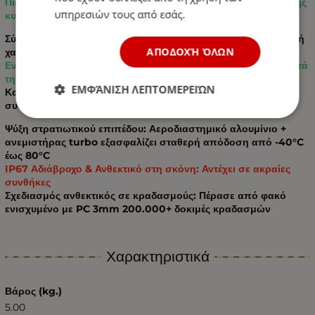
Πιστοποιημένο E-Mark για συμμόρφωση με τις οδηγίες οδικής
υπηρεσιών τους από εσάς.
κυκλοφορίας της ΕΕ
Σύστημα διπλού φακού: δέσμη μήκους 300m + αντιθαμβωτική
ΑΠΟΔΟΧΉ ΌΛΩΝ
χαμηλή δέσμη
Ενσωματωμένα φώτα ημέρας: 30% υψηλότερη ορατότητα κατά
τη διάρκεια της ημέρας για ασφάλεια
ΕΜΦΆΝΙΣΗ ΛΕΠΤΟΜΕΡΕΙΏΝ
Καθαρό λευκό φως 6000K, ιδανικό για όλες τις καιρικές
συνθήκες
Ψύξη στρατιωτικού επιπέδου: Αεροδιαστημικό αλουμίνιο +
ανεμιστήρας turbo εξασφαλίζει σταθερή απόδοση από -40°C
έως 80°C
IP67 Αδιάβροχο & Ανθεκτικό στη σκόνη: Αντέχει σε ακραίες
συνθήκες
Σχεδιασμός ανθεκτικός σε κραδασμούς: Πέρασε από φακό
ενισχυμένο με PC 3mm 200.000+ δοκιμές κραδασμών
Χαρακτηριστικά
Βάρος (kg.)
5.00