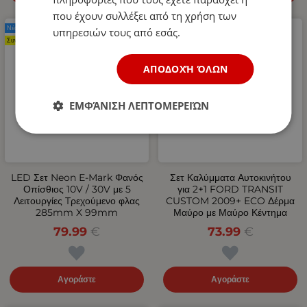
που έχουν συλλέξει από τη χρήση των
Νέο Προϊόν
Νέο Προϊόν
υπηρεσιών τους από εσάς.
Συνιστάται
ΑΠΟΔΟΧΉ ΌΛΩΝ
ΕΜΦΆΝΙΣΗ ΛΕΠΤΟΜΕΡΕΙΏΝ
LED Σετ Neon Е-Мark Φανός
Σετ Καλύμματα Αυτοκινήτου
Οπίσθιος 10V / 30V με 5
για 2+1 FORD TRANSIT
Λειτουργίες Tρεχούμενο φλας
CUSTOM 2009+ ECO Δέρμα
285mm X 99mm
Μαύρο με Μαύρο Κέντημα
79.99
€
73.99
€
Αγοράστε
Αγοράστε