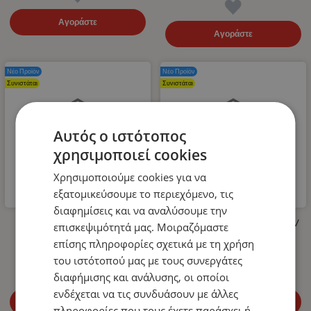
Αγοράστε
Αγοράστε
Νέο Προϊόν
Νέο Προϊόν
Συνιστάται
Συνιστάται
Αυτός ο ιστότοπος
χρησιμοποιεί cookies
Χρησιμοποιούμε cookies για να
εξατομικεύσουμε το περιεχόμενο, τις
διαφημίσεις και να αναλύσουμε την
Λάστιχο Υψηλής Πίεσης για
LED Όγκου Τριπλό 12V / 24V
επισκεψιμότητά μας. Μοιραζόμαστε
Πλυστικό 400bar 10m
Πορτοκαλί 110mm x 30mm
επίσης πληροφορίες σχετικά με τη χρήση
14.99
€
4.99
€
του ιστότοπού μας με τους συνεργάτες
διαφήμισης και ανάλυσης, οι οποίοι
ενδέχεται να τις συνδυάσουν με άλλες
Αγοράστε
Αγοράστε
πληροφορίες που τους έχετε παράσχει ή