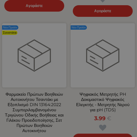
Αγοράστε
Αγοράστε
Νέο Προϊόν
Νέο Προϊόν
Συνιστάται
Φαρμακείο Πρώτων Βοηθειών
Ψηφιακός Μετρητής PH
Αυτοκινήτου Τσαντάκι με
Δοκιμαστικό Ψηφιακός
Εξοπλισμό DIN 13164:2022
Ελεγκτής - Μετρητής Νερού
Συμπεριλαμβανομένου
για pH (TDS)
Τριγώνου Οδικής Βοήθειας και
3.99
€
Γιλέκου Προειδοποίησης, Σετ
Πρώτων Βοηθειών
Αυτοκινήτου