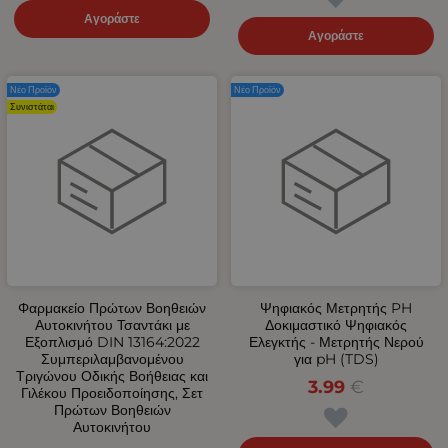
Αγοράστε
Αγοράστε
Νέο Προϊόν
Νέο Προϊόν
Συνιστάται
Φαρμακείο Πρώτων Βοηθειών
Ψηφιακός Μετρητής PH
Αυτοκινήτου Τσαντάκι με
Δοκιμαστικό Ψηφιακός
Εξοπλισμό DIN 13164:2022
Ελεγκτής - Μετρητής Νερού
Συμπεριλαμβανομένου
για pH (TDS)
Τριγώνου Οδικής Βοήθειας και
3.99
€
Γιλέκου Προειδοποίησης, Σετ
Πρώτων Βοηθειών
Αυτοκινήτου