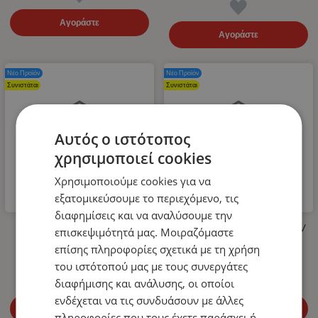
Αγοράστε
Αγοράστε
Νέο Προϊόν
Νέο Προϊόν
Συνιστάται
Συνιστάται
Αυτός ο ιστότοπος
χρησιμοποιεί cookies
Χρησιμοποιούμε cookies για να
εξατομικεύσουμε το περιεχόμενο, τις
διαφημίσεις και να αναλύσουμε την
Λάστιχο Υψηλής Πίεσης για
LED Όγκου Τριπλό 12V / 24V
επισκεψιμότητά μας. Μοιραζόμαστε
Πλυστικό 400bar 10m
Πορτοκαλί 110mm x 30mm
επίσης πληροφορίες σχετικά με τη χρήση
14.99
€
4.99
€
του ιστότοπού μας με τους συνεργάτες
διαφήμισης και ανάλυσης, οι οποίοι
ενδέχεται να τις συνδυάσουν με άλλες
Αγοράστε
Αγοράστε
πληροφορίες που τους έχετε παράσχει ή