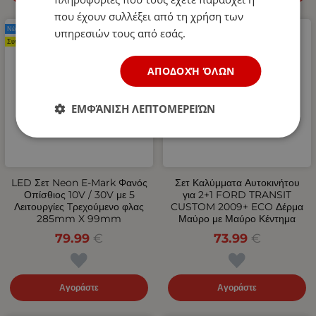
που έχουν συλλέξει από τη χρήση των
Νέο Προϊόν
Νέο Προϊόν
υπηρεσιών τους από εσάς.
Συνιστάται
ΑΠΟΔΟΧΉ ΌΛΩΝ
ΕΜΦΆΝΙΣΗ ΛΕΠΤΟΜΕΡΕΙΏΝ
LED Σετ Neon Е-Мark Φανός
Σετ Καλύμματα Αυτοκινήτου
Οπίσθιος 10V / 30V με 5
για 2+1 FORD TRANSIT
Λειτουργίες Tρεχούμενο φλας
CUSTOM 2009+ ECO Δέρμα
285mm X 99mm
Μαύρο με Μαύρο Κέντημα
79.99
€
73.99
€
Αγοράστε
Αγοράστε