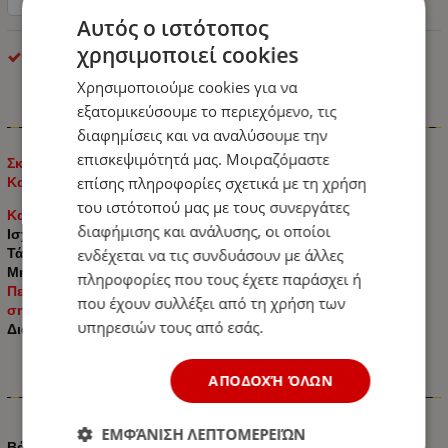
Αυτός ο ιστότοπος
χρησιμοποιεί cookies
Dunlop
Χρησιμοποιούμε cookies για να
εξατομικεύσουμε το περιεχόμενο, τις
Πληροφορίες
διαφημίσεις και να αναλύσουμε την
επισκεψιμότητά μας. Μοιραζόμαστε
Σκουπάκι Αυτοκινήτου Στερεών και Υγρών με Ισχύ 60W και
επίσης πληροφορίες σχετικά με τη χρήση
Καλώδιο Αναπτήρα 12V 9.7cm x 9.5cm x 30cm
του ιστότοπού μας με τους συνεργάτες
Κατάλληλο για υγρά και στερεά
διαφήμισης και ανάλυσης, οι οποίοι
Ισχύς: 60W
Τάση: 12V
ενδέχεται να τις συνδυάσουν με άλλες
Μήκος καλωδίου τροφοδοσίας: 3m
πληροφορίες που τους έχετε παράσχει ή
Περιλαμβάνεται επέκταση για καθαρισμό δυσπρόσιτων
που έχουν συλλέξει από τη χρήση των
σημείων
υπηρεσιών τους από εσάς.
Διαστάσεις: 9.7cm x 9.5cm x 30cm
ΑΠΟΔΟΧΉ ΌΛΩΝ
Χαρακτηριστικά
ΕΜΦΆΝΙΣΗ ΛΕΠΤΟΜΕΡΕΙΏΝ
Βάρος (kg.)