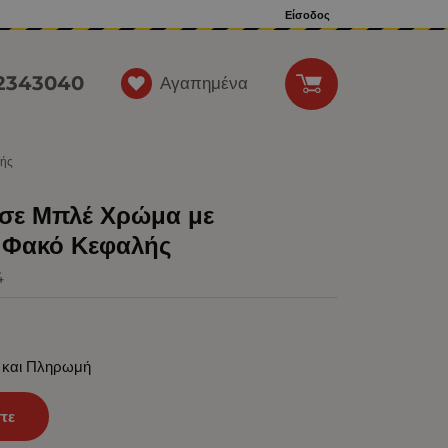
Είσοδος
12343040
Αγαπημένα
λής
 σε Μπλέ Χρώμα με
 Φακό Κεφαλής
4
 και Πληρωμή
τε