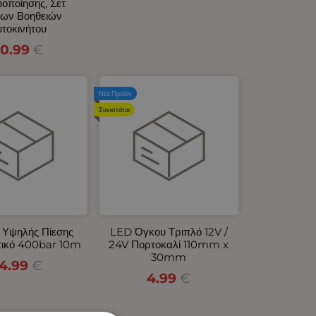
δοποίησης, Σετ
ων Βοηθειών
τοκινήτου
0.99
€
Νέο Προϊόν
Συνιστάται
 Υψηλής Πίεσης
LED Όγκου Τριπλό 12V /
τικό 400bar 10m
24V Πορτοκαλί 110mm x
30mm
14.99
€
4.99
€