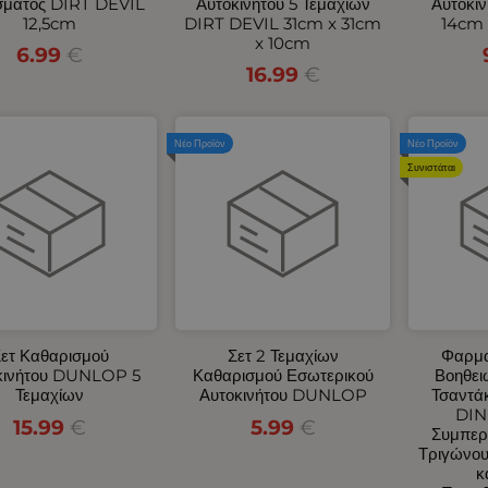
σματος DIRT DEVIL
Αυτοκινήτου 5 Τεμαχίων
Αυτοκι
12,5cm
DIRT DEVIL 31cm x 31cm
14cm 
x 10cm
6.99
€
16.99
€
Νέο Προϊόν
Νέο Προϊόν
Συνιστάται
ετ Καθαρισμού
Σετ 2 Τεμαχίων
Φαρμα
κινήτου DUNLOP 5
Καθαρισμού Εσωτερικού
Βοηθει
Τεμαχίων
Αυτοκινήτου DUNLOP
Τσαντάκ
DIN
15.99
€
5.99
€
Συμπερ
Τριγώνου
κ