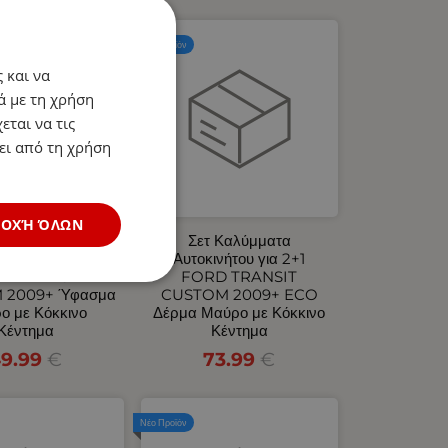
Νέο Προϊόν
 και να
ά με τη χρήση
εται να τις
ει από τη χρήση
ΔΟΧΉ ΌΛΩΝ
 Καλύμματα
Σετ Καλύμματα
ινήτου για 2+1
Αυτοκινήτου για 2+1
D TRANSIT
FORD TRANSIT
 2009+ Ύφασμα
CUSTOM 2009+ ECO
ο με Κόκκινο
Δέρμα Μαύρο με Κόκκινο
Κέντημα
Κέντημα
9.99
€
73.99
€
Νέο Προϊόν