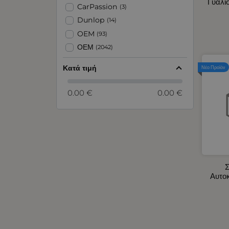
Γυαλί
Αντλίες και Χωνιά Υγρών
CarPassion
(3)
Αξεσουάρ για Ζώνες Ασφαλείας -
Dunlop
(14)
Προσκέφαλα Καθίσματος
OEM
(93)
Αρωματικά Αυτοκινήτου
ΟΕΜ
(2042)
Ασφάλειες - Ασφαλειοθήκες
Αυτοκινήτου
Κατά τιμή
Νέο Προϊόν
Βεντιλατέρ Ψυγείων Αυτοκινήτου
Διακόπτες - Πρίζες Σκάφους -
0.00 €
0.00 €
Αυτοκινήτου
Διακόπτες Αυτοκινήτου -
Φορτηγού
Διάφορα Προϊόντα
Είδη Έκτακτης Ανάγκης - Ιμάντες
Αυτοκινήτου
Σ
Ειδικοί Προβολείς 10 - 30V
Αυτο
Ενδοσκοπικές Κάμερες
Εργαλεία Χειρός
Εσωτερικός Φωτισμός
Αυτοκινήτου