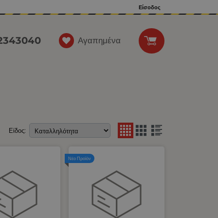
Είσοδος
12343040
Αγαπημένα
Είδος:
Νέο Προϊόν