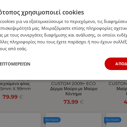
ότοπος χρησιμοποιεί cookies
Νέο Προϊόν
Νέο Προϊόν
ookies για να εξατομικεύσουμε το περιεχόμενο, τις διαφημίσεις
επισκεψιμότητά μας. Μοιραζόμαστε επίσης πληροφορίες σχετικ
ς με τους συνεργάτες διαφήμισης και ανάλυσης, οι οποίοι ενδέχ
λλες πληροφορίες που τους έχετε παράσχει ή που έχουν συλλέξ
ους από εσάς.
ΛΕΠΤΟΜΕΡΕΙΏΝ
ΑΠΟ
Σετ Neon Е-Мark
Σετ Καλύμματα
Σετ
 Οπίσθιος 10V / 30V
Αυτοκινήτου για 2+1
Αυτοκ
ε 5 Λειτουργίες
FORD TRANSIT
FOR
ρεχούμενο φλας
CUSTOM 2009+ ECO
CUSTOM
85mm X 99mm
Δέρμα Μαύρο με Μαύρο
Μαύρ
Κέντημα
79.99
€
73.99
€
4
Νέο Προϊόν
Νέο Προϊόν