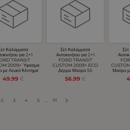
Σετ Καλύμματα
Σετ Καλύμματα
Σετ
τοκινήτου για 2+1
Αυτοκινήτου για 2+1
Αυτοκ
ORD TRANSIT
FORD TRANSIT
FOR
OM 2009+ Ύφασμα
CUSTOM 2009+ ECO
CUSTOM
 με Λευκό Κέντημα
Δέρμα Μαύρο SS
Μαύρο μ
49.99
€
56.99
€
4
2
3
4
5
111
...