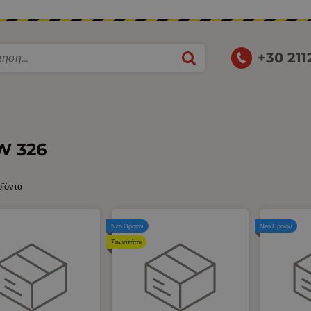
+30 21
 326
οϊόντα
Νέο Προϊόν
Νέο Προϊόν
Συνιστάται