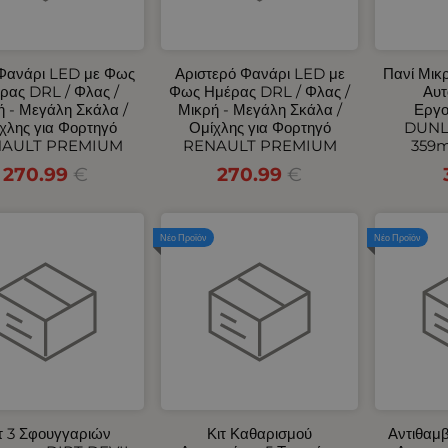
 Φανάρι LED με Φως
Αριστερό Φανάρι LED με
Πανί Μικ
ρας DRL / Φλας /
Φως Ημέρας DRL / Φλας /
Αυτ
ή - Μεγάλη Σκάλα /
Μικρή - Μεγάλη Σκάλα /
Εργο
χλης για Φορτηγό
Ομίχλης για Φορτηγό
DUNL
AULT PREMIUM
RENAULT PREMIUM
359
270.99
€
270.99
€
Νέο Προϊόν
Νέο Προϊόν
τ 3 Σφουγγαριών
Κιτ Καθαρισμού
Αντιθαμ