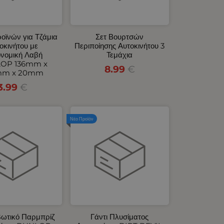
ροϊνών για Τζάμια
Σετ Βουρτσών
οκινήτου με
Περιποίησης Αυτοκινήτου 3
νομική Λαβή
Τεμάχια
OP 136mm x
8.99
€
mm x 20mm
3.99
€
Νέο Προϊόν
βωτικό Παρμπρίζ
Γάντι Πλυσίματος