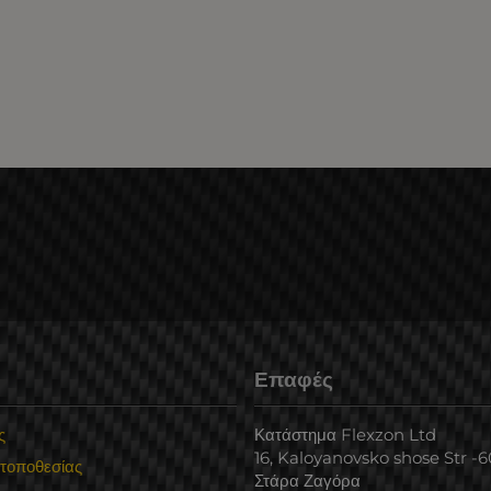
Επαφές
ς
Κατάστημα Flexzon Ltd
16, Kaloyanovsko shose Str -
 τοποθεσίας
Στάρα Ζαγόρα