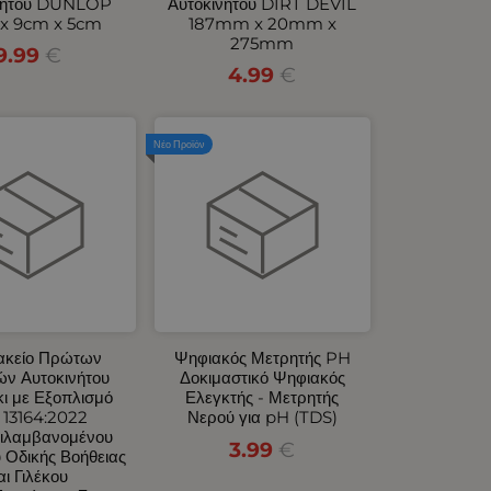
νήτου DUNLOP
Αυτοκινήτου DIRT DEVIL
x 9cm x 5cm
187mm x 20mm x
275mm
9.99
€
4.99
€
Νέο Προϊόν
κείο Πρώτων
Ψηφιακός Μετρητής PH
ών Αυτοκινήτου
Δοκιμαστικό Ψηφιακός
ι με Εξοπλισμό
Ελεγκτής - Μετρητής
 13164:2022
Νερού για pH (TDS)
ιλαμβανομένου
3.99
€
 Οδικής Βοήθειας
αι Γιλέκου