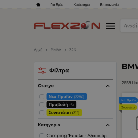
Για Εμάς
Κατάστημα
Επικοινωνία
Αρχή
BMW
326
BMW
Φίλτρα
2658 Πρ
Статус
Νέο Προϊόν
(2280)
Νέο Προϊόν
Προβολή
(6)
Συνιστάται
Συνιστάται
(312)
Κατηγορία
Camping Έπιπλα - Αξεσουάρ