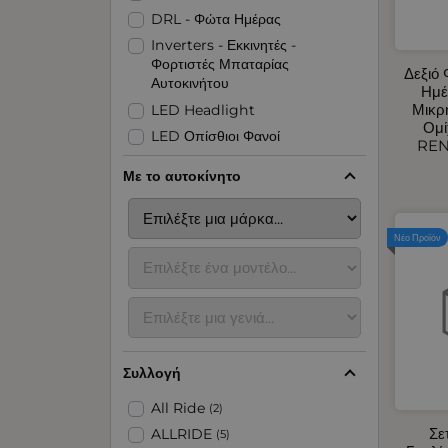
DRL - Φώτα Ημέρας
Inverters - Εκκινητές -
Φορτιστές Μπαταρίας
Δεξιό
Αυτοκινήτου
Ημέ
Μικρ
LED Headlight
Ομί
LED Οπίσθιοι Φανοί
REN
LED Φανοί Πλευρικοί Όγκου
Με το αυτοκίνητο
LED Φάροι
Organizer για Πορτμπαγκάζ -
Πλάτης Καθίσματος
Νέο Προϊόν
Αερόθερμα Αυτοκινήτου
Αναδιπλούμενες Ράμπες -
Εξοπλισμός Parking
Ανακλαστικές - Αυτοκόλλητες
Ταινίες
Συλλογή
Ανεμοθραύστες Αυτοκινήτου
Ανταλλακτικά Πόρτας
All Ride
(2)
Αυτοκινήτου
Σε
ALLRIDE
(5)