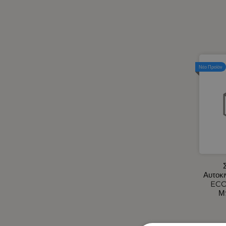
Ηλεκτρικά Αυτοκινήτου -
Φορτιστές Αναπτήρα
Αυτοκινήτου USB
Ηλεκτρικά Φορητά Ψυγεία 12V -
24V / 220V
Ηλιοπροστασίες Αυτοκινήτου
Νέο Προϊόν
Θήκη για Μπάρες LED
Καθρέφτες Εξωτερικοί -
Καλύμματα για Καθρέφτες M-
Style
Καλύμματα Αυτοκινήτου -
Φορτηγού
Καλύμματα Αυτοκινήτου
Καλύμματα Τιμονιών
Αυτοκινήτου
Αυτοκι
Καλύμματα Φορτηγού
ECO
Μ
Κάμερες Οπισθοπορείας -
Βομβητές Οπισθοπορείας -
Κάμερες/DVR Αυτοκινήτου