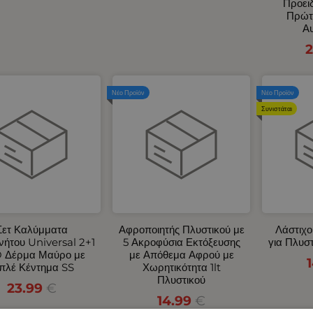
Προει
Πρώτ
Αυ
2
Νέο Προϊόν
Νέο Προϊόν
Συνιστάται
Σετ Καλύμματα
Αφροποιητής Πλυστικού με
Λάστιχο
νήτου Universal 2+1
5 Ακροφύσια Εκτόξευσης
για Πλυσ
 Δέρμα Μαύρο με
με Απόθεμα Αφρού με
πλέ Κέντημα SS
Χωρητικότητα 1lt
Πλυστικού
23.99
€
14.99
€