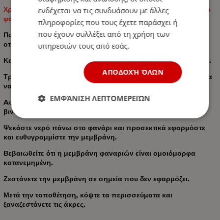
Χρήση: αυτοκίνητο, μοτοσικλέτα, σκάφος, μοντελισμός, πίσω
ενδέχεται να τις συνδυάσουν με άλλες
φανάρια, μπροστινά φανάρια κτλ
πληροφορίες που τους έχετε παράσχει ή
που έχουν συλλέξει από τη χρήση των
Πώς να τοποθετήσετε μεμβράνες στα φανάρια σας ή σε
οτιδήποτε άλλο:
υπηρεσιών τους από εσάς.
Καθαρίστε τις επιφάνειες με ένα καθαριστικό ή απολιπαντικό.
ΑΠΟΔΟΧΉ ΌΛΩΝ
Τραβήξτε την μεμβράνη φαναριών και κόψτε αρκετό υλικό για
να καλύψει την επιφάνεια.
ΕΜΦΆΝΙΣΗ ΛΕΠΤΟΜΕΡΕΙΏΝ
Aφαιρέστε την αυτοκόλλητη προστατευτική ταινία από το
βινύλιο και ψεκάστε την αυτοκόλλητη πλευρά με νερό.
Ψεκάστε νερό πάνω στο φανάρι και προσεκτικά εφαρμόστε
και ευθυγραμμίστε την μεμβράνη.
Βεβαιωθείτε ότι η μεμβράνη φαναριών είναι ομοιόμορφα
κατανεμημένη.
Ζεστάνετε την μεμβράνη σε σημεία που δεν εφαρμόζει.
Μετά την τοποθέτηση, κόψτε τα περισσεύματα και
ξαναζεστάνετε τις άκρες.