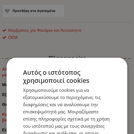
Προσθήκη στα Αγαπημένα
Μεμβράνες για Φανάρια και Αυτοκίνητα
ΟΕΜ
Πληροφορίες
Αλλάξτε χρώμα στα φανάρια σας εύκολα,γρήγορα και χωρίς
Αυτός ο ιστότοπος
μεγάλο κόστος
χρησιμοποιεί cookies
Μεμβράνη Φαναριών 30cm X 1m
Χρησιμοποιούμε cookies για να
Εξαιρετικά ελαστική μεμβράνη
εξατομικεύσουμε το περιεχόμενο, τις
διαφημίσεις και να αναλύσουμε την
Θερμική
επισκεψιμότητά μας. Μοιραζόμαστε
Κατάλληλη για πλαστικό, γυαλί, ακρυλικό γυαλί, μέταλλο,
επίσης πληροφορίες σχετικά με τη χρήση
βαμένες επιφάνειες
του ιστότοπού μας με τους συνεργάτες
Εύκολη τοποθέτηση λόγω της ελαστικότητας της μεμβράνης
διαφήμισης και ανάλυσης, οι οποίοι