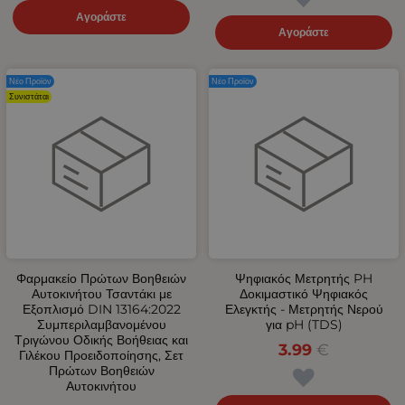
Αγοράστε
Αγοράστε
Νέο Προϊόν
Νέο Προϊόν
Συνιστάται
Φαρμακείο Πρώτων Βοηθειών
Ψηφιακός Μετρητής PH
Αυτοκινήτου Τσαντάκι με
Δοκιμαστικό Ψηφιακός
Εξοπλισμό DIN 13164:2022
Ελεγκτής - Μετρητής Νερού
Συμπεριλαμβανομένου
για pH (TDS)
Τριγώνου Οδικής Βοήθειας και
3.99
€
Γιλέκου Προειδοποίησης, Σετ
Πρώτων Βοηθειών
Αυτοκινήτου