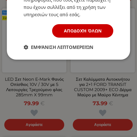
που έχουν συλλέξει από τη χρήση των
Νέο Προϊόν
Νέο Προϊόν
υπηρεσιών τους από εσάς.
Συνιστάται
ΑΠΟΔΟΧΉ ΌΛΩΝ
ΕΜΦΆΝΙΣΗ ΛΕΠΤΟΜΕΡΕΙΏΝ
LED Σετ Neon Е-Мark Φανός
Σετ Καλύμματα Αυτοκινήτου
Οπίσθιος 10V / 30V με 5
για 2+1 FORD TRANSIT
Λειτουργίες Tρεχούμενο φλας
CUSTOM 2009+ ECO Δέρμα
285mm X 99mm
Μαύρο με Μαύρο Κέντημα
79.99
€
73.99
€
Αγοράστε
Αγοράστε