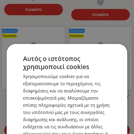
Αγοράστε
Αγοράστε
Νέο Προϊόν
Νέο Προϊόν
Συνιστάται
Συνιστάται
Αυτός ο ιστότοπος
χρησιμοποιεί cookies
Χρησιμοποιούμε cookies για να
εξατομικεύσουμε το περιεχόμενο, τις
διαφημίσεις και να αναλύσουμε την
Λάστιχο Υψηλής Πίεσης για
LED Όγκου Τριπλό 12V / 24V
επισκεψιμότητά μας. Μοιραζόμαστε
Πλυστικό 400bar 10m
Πορτοκαλί 110mm x 30mm
επίσης πληροφορίες σχετικά με τη χρήση
14.99
€
4.99
€
του ιστότοπού μας με τους συνεργάτες
διαφήμισης και ανάλυσης, οι οποίοι
ενδέχεται να τις συνδυάσουν με άλλες
Αγοράστε
Αγοράστε
πληροφορίες που τους έχετε παράσχει ή