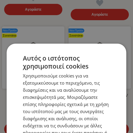
Αγοράστε
Αγοράστε
Νέο Προϊόν
Νέο Προϊόν
Συνιστάται
Συνιστάται
Αυτός ο ιστότοπος
χρησιμοποιεί cookies
Χρησιμοποιούμε cookies για να
εξατομικεύσουμε το περιεχόμενο, τις
διαφημίσεις και να αναλύσουμε την
Λάστιχο Υψηλής Πίεσης για
LED Όγκου Τριπλό 12V / 24V
επισκεψιμότητά μας. Μοιραζόμαστε
Πλυστικό 400bar 10m
Πορτοκαλί 110mm x 30mm
επίσης πληροφορίες σχετικά με τη χρήση
14.99
€
4.99
€
του ιστότοπού μας με τους συνεργάτες
διαφήμισης και ανάλυσης, οι οποίοι
ενδέχεται να τις συνδυάσουν με άλλες
Αγοράστε
Αγοράστε
πληροφορίες που τους έχετε παράσχει ή