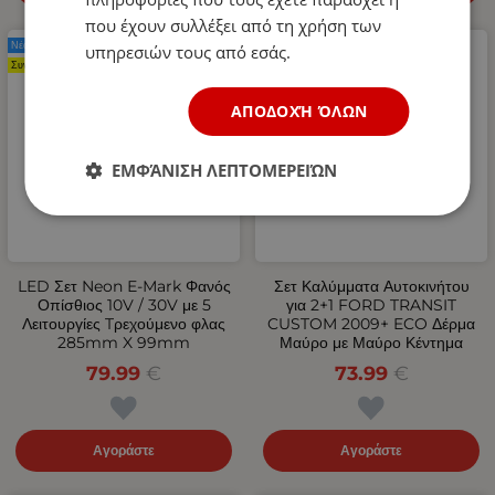
που έχουν συλλέξει από τη χρήση των
Νέο Προϊόν
Νέο Προϊόν
υπηρεσιών τους από εσάς.
Συνιστάται
ΑΠΟΔΟΧΉ ΌΛΩΝ
ΕΜΦΆΝΙΣΗ ΛΕΠΤΟΜΕΡΕΙΏΝ
LED Σετ Neon Е-Мark Φανός
Σετ Καλύμματα Αυτοκινήτου
Οπίσθιος 10V / 30V με 5
για 2+1 FORD TRANSIT
Λειτουργίες Tρεχούμενο φλας
CUSTOM 2009+ ECO Δέρμα
285mm X 99mm
Μαύρο με Μαύρο Κέντημα
79.99
€
73.99
€
Αγοράστε
Αγοράστε