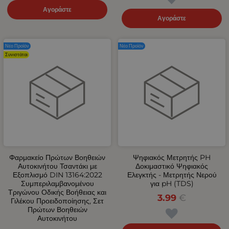
Αγοράστε
Αγοράστε
Νέο Προϊόν
Νέο Προϊόν
Συνιστάται
Φαρμακείο Πρώτων Βοηθειών
Ψηφιακός Μετρητής PH
Αυτοκινήτου Τσαντάκι με
Δοκιμαστικό Ψηφιακός
Εξοπλισμό DIN 13164:2022
Ελεγκτής - Μετρητής Νερού
Συμπεριλαμβανομένου
για pH (TDS)
Τριγώνου Οδικής Βοήθειας και
3.99
€
Γιλέκου Προειδοποίησης, Σετ
Πρώτων Βοηθειών
Αυτοκινήτου