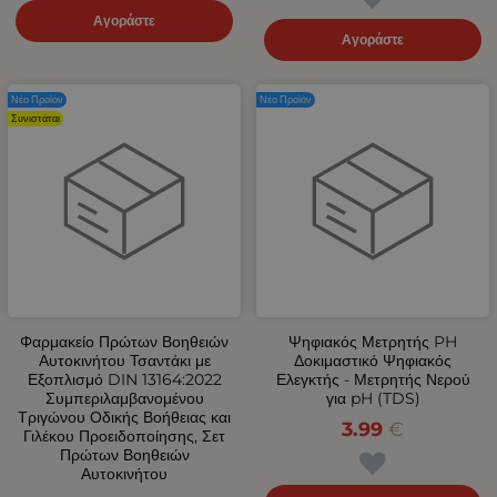
Αγοράστε
Αγοράστε
Νέο Προϊόν
Νέο Προϊόν
Συνιστάται
Φαρμακείο Πρώτων Βοηθειών
Ψηφιακός Μετρητής PH
Αυτοκινήτου Τσαντάκι με
Δοκιμαστικό Ψηφιακός
Εξοπλισμό DIN 13164:2022
Ελεγκτής - Μετρητής Νερού
Συμπεριλαμβανομένου
για pH (TDS)
Τριγώνου Οδικής Βοήθειας και
3.99
€
Γιλέκου Προειδοποίησης, Σετ
Πρώτων Βοηθειών
Αυτοκινήτου