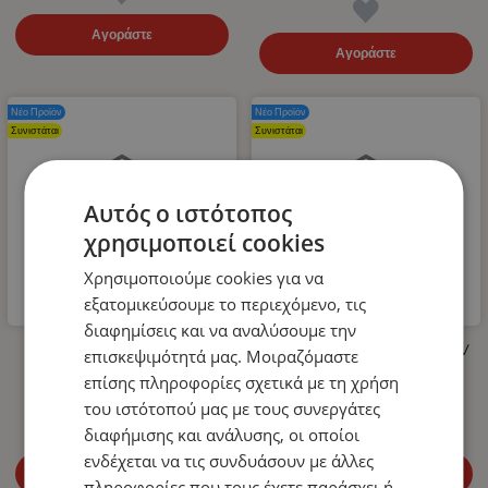
Αγοράστε
Αγοράστε
Νέο Προϊόν
Νέο Προϊόν
Συνιστάται
Συνιστάται
Αυτός ο ιστότοπος
χρησιμοποιεί cookies
Χρησιμοποιούμε cookies για να
εξατομικεύσουμε το περιεχόμενο, τις
διαφημίσεις και να αναλύσουμε την
Λάστιχο Υψηλής Πίεσης για
LED Όγκου Τριπλό 12V / 24V
επισκεψιμότητά μας. Μοιραζόμαστε
Πλυστικό 400bar 10m
Πορτοκαλί 110mm x 30mm
επίσης πληροφορίες σχετικά με τη χρήση
14.99
€
4.99
€
του ιστότοπού μας με τους συνεργάτες
διαφήμισης και ανάλυσης, οι οποίοι
ενδέχεται να τις συνδυάσουν με άλλες
Αγοράστε
Αγοράστε
πληροφορίες που τους έχετε παράσχει ή