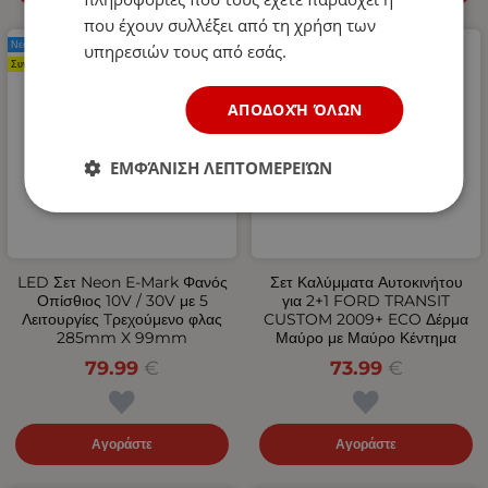
που έχουν συλλέξει από τη χρήση των
Νέο Προϊόν
Νέο Προϊόν
υπηρεσιών τους από εσάς.
Συνιστάται
ΑΠΟΔΟΧΉ ΌΛΩΝ
ΕΜΦΆΝΙΣΗ ΛΕΠΤΟΜΕΡΕΙΏΝ
LED Σετ Neon Е-Мark Φανός
Σετ Καλύμματα Αυτοκινήτου
Οπίσθιος 10V / 30V με 5
για 2+1 FORD TRANSIT
Λειτουργίες Tρεχούμενο φλας
CUSTOM 2009+ ECO Δέρμα
285mm X 99mm
Μαύρο με Μαύρο Κέντημα
79.99
€
73.99
€
Αγοράστε
Αγοράστε