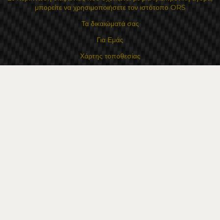
μπορείτε να χρησιμοποιήσετε τον ιστότοπο ORS
Τα δικαιώματά σας
Για Εμάς
Χάρτης τοποθεσίας
Επικοινωνία
Επαφές
Κατάστημα Flexzon Ltd
16, Kaloyanovsko shose Str -6000 Στάρα Ζαγόρα
Τρόποι πληρωμής
Ακολουθήστε μας