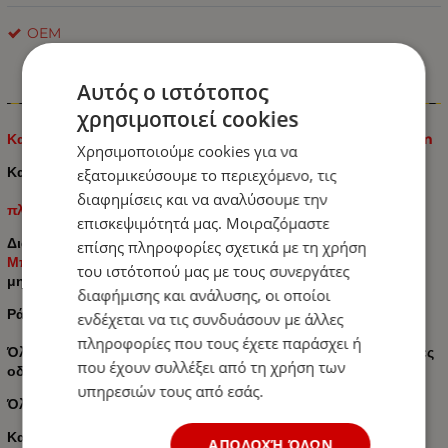
OEM
Αυτός ο ιστότοπος
Πληροφορίες
χρησιμοποιεί cookies
Καθρέπτης για Φορτηγά - Τρακτέρ με βάση 370mm x 180mm
Χρησιμοποιούμε cookies για να
Καθρέπτες οπισθοπορείας για επαγγελματικά οχήματα
εξατομικεύσουμε το περιεχόμενο, τις
διαφημίσεις και να αναλύσουμε την
πλήρης με τζάμι καθρέφτη
επισκεψιμότητά μας. Μοιραζόμαστε
Διαστάσεις: 370mm x 180mm
επίσης πληροφορίες σχετικά με τη χρήση
Μπορεί να χρησιμοποιηθεί δεξιά και αριστερά
του ιστότοπού μας με τους συνεργάτες
μη θερμαινόμενο, ρυθμιζόμενο χειροκίνητα
διαφήμισης και ανάλυσης, οι οποίοι
Ράβδος στήριξης: 16-21 mm
ενδέχεται να τις συνδυάσουν με άλλες
πληροφορίες που τους έχετε παράσχει ή
Όλοι οι καθρέφτες κατασκευάζονται σύμφωνα με τις τρέχουσες
που έχουν συλλέξει από τη χρήση των
οδηγίες και κανονισμούς της ΕC
υπηρεσιών τους από εσάς.
Όλα τα προϊόντα είναι εγκεκριμένα από την ΕC
Κατάλληλο για:
ΑΠΟΔΟΧΉ ΌΛΩΝ