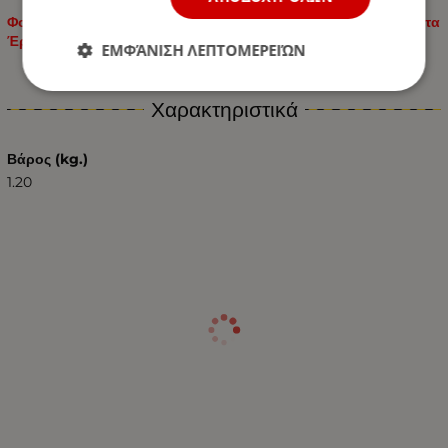
Φορτηγά / Λεωφορεία / Επαγγελματικά Οχήματα / Μηχανήματα
Έργων / Γεωργικά Μηχανήματα / Εκσκαφείς / Τροχόσπιτα
ΕΜΦΆΝΙΣΗ ΛΕΠΤΟΜΕΡΕΙΏΝ
Χαρακτηριστικά
Βάρος (kg.)
1.20