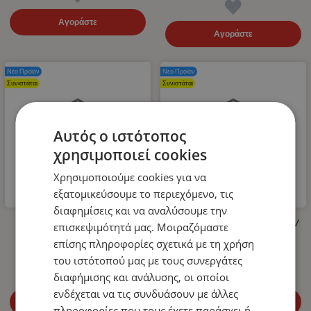
Αγοράστε
Αγοράστε
Νέο Προϊόν
Νέο Προϊόν
Συνιστάται
Συνιστάται
Αυτός ο ιστότοπος
χρησιμοποιεί cookies
Χρησιμοποιούμε cookies για να
εξατομικεύσουμε το περιεχόμενο, τις
διαφημίσεις και να αναλύσουμε την
Λάστιχο Υψηλής Πίεσης για
LED Όγκου Τριπλό 12V / 24V
επισκεψιμότητά μας. Μοιραζόμαστε
Πλυστικό 400bar 10m
Πορτοκαλί 110mm x 30mm
επίσης πληροφορίες σχετικά με τη χρήση
14.99
€
4.99
€
του ιστότοπού μας με τους συνεργάτες
διαφήμισης και ανάλυσης, οι οποίοι
ενδέχεται να τις συνδυάσουν με άλλες
Αγοράστε
Αγοράστε
πληροφορίες που τους έχετε παράσχει ή