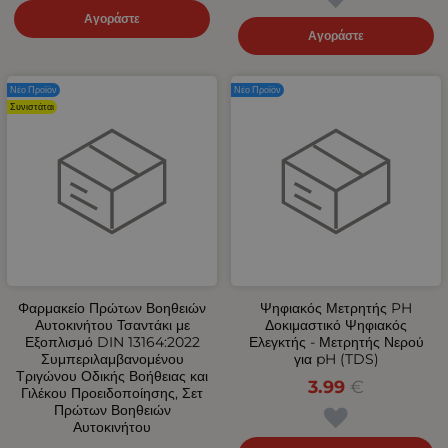
Αγοράστε
Αγοράστε
Νέο Προϊόν
Νέο Προϊόν
Συνιστάται
Φαρμακείο Πρώτων Βοηθειών
Ψηφιακός Μετρητής PH
Αυτοκινήτου Τσαντάκι με
Δοκιμαστικό Ψηφιακός
Εξοπλισμό DIN 13164:2022
Ελεγκτής - Μετρητής Νερού
Συμπεριλαμβανομένου
για pH (TDS)
Τριγώνου Οδικής Βοήθειας και
3.99
€
Γιλέκου Προειδοποίησης, Σετ
Πρώτων Βοηθειών
Αυτοκινήτου