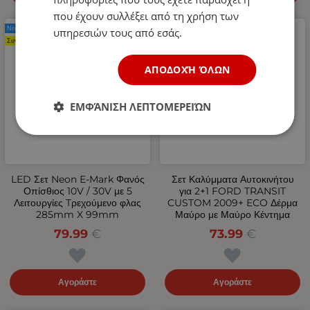
που έχουν συλλέξει από τη χρήση των
Νέο Προϊόν
Νέο Προϊόν
υπηρεσιών τους από εσάς.
Συνιστάται
ΑΠΟΔΟΧΉ ΌΛΩΝ
ΕΜΦΆΝΙΣΗ ΛΕΠΤΟΜΕΡΕΙΏΝ
LED Σετ Neon Е-Мark Φανός
Σετ Καλύμματα Αυτοκινήτου
Οπίσθιος 10V / 30V με 5
για 2+1 FORD TRANSIT
Λειτουργίες Tρεχούμενο φλας
CUSTOM 2009+ ECO Δέρμα
285mm X 99mm
Μαύρο με Μαύρο Κέντημα
79.99
€
73.99
€
Αγοράστε
Αγοράστε