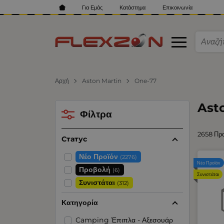
Για Εμάς
Κατάστημα
Επικοινωνία
Αρχή
Aston Martin
One-77
Ast
Φίλτρα
2658 Πρ
Статус
Νέο Προϊόν
(2276)
Νέο Προϊόν
Προβολή
(6)
Συνιστάται
Συνιστάται
(312)
Κατηγορία
Camping Έπιπλα - Αξεσουάρ