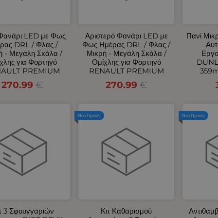
 Φανάρι LED με Φως
Αριστερό Φανάρι LED με
Πανί Μικ
ρας DRL / Φλας /
Φως Ημέρας DRL / Φλας /
Αυτ
ή - Μεγάλη Σκάλα /
Μικρή - Μεγάλη Σκάλα /
Εργο
χλης για Φορτηγό
Ομίχλης για Φορτηγό
DUNL
AULT PREMIUM
RENAULT PREMIUM
359
270.99
€
270.99
€
Νέο Προϊόν
Νέο Προϊόν
τ 3 Σφουγγαριών
Κιτ Καθαρισμού
Αντιθαμ