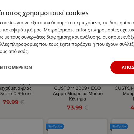
ότοπος χρησιμοποιεί cookies
Νέο Προϊόν
Νέο Προϊόν
ookies για να εξατομικεύσουμε το περιεχόμενο, τις διαφημίσεις
επισκεψιμότητά μας. Μοιραζόμαστε επίσης πληροφορίες σχετικ
ς με τους συνεργάτες διαφήμισης και ανάλυσης, οι οποίοι ενδέχ
λλες πληροφορίες που τους έχετε παράσχει ή που έχουν συλλέξ
ους από εσάς.
ΛΕΠΤΟΜΕΡΕΙΏΝ
ΑΠΟ
Σετ Neon Е-Мark
Σετ Καλύμματα
Σετ
 Οπίσθιος 10V / 30V
Αυτοκινήτου για 2+1
Αυτοκ
ε 5 Λειτουργίες
FORD TRANSIT
FOR
ρεχούμενο φλας
CUSTOM 2009+ ECO
CUSTOM
85mm X 99mm
Δέρμα Μαύρο με Μαύρο
Μαύρ
Κέντημα
79.99
€
73.99
€
4
Νέο Προϊόν
Νέο Προϊόν