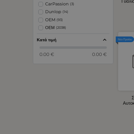
Γυαλί
Αντλίες και Χωνιά Υγρών
CarPassion
(3)
Αξεσουάρ για Ζώνες Ασφαλείας -
Dunlop
(14)
Προσκέφαλα Καθίσματος
OEM
(93)
Αρωματικά Αυτοκινήτου
ΟΕΜ
(2038)
Ασφάλειες - Ασφαλειοθήκες
Αυτοκινήτου
Κατά τιμή
Νέο Προϊόν
Βεντιλατέρ Ψυγείων Αυτοκινήτου
Διακόπτες - Πρίζες Σκάφους -
0.00 €
0.00 €
Αυτοκινήτου
Διακόπτες Αυτοκινήτου -
Φορτηγού
Διάφορα Προϊόντα
Είδη Έκτακτης Ανάγκης - Ιμάντες
Αυτοκινήτου
Σ
Ειδικοί Προβολείς 10 - 30V
Αυτο
Ενδοσκοπικές Κάμερες
Εργαλεία Χειρός
Εσωτερικός Φωτισμός
Αυτοκινήτου