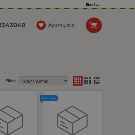
Είσοδος
12343040
Αγαπημένα
Είδος:
Νέο Προϊόν