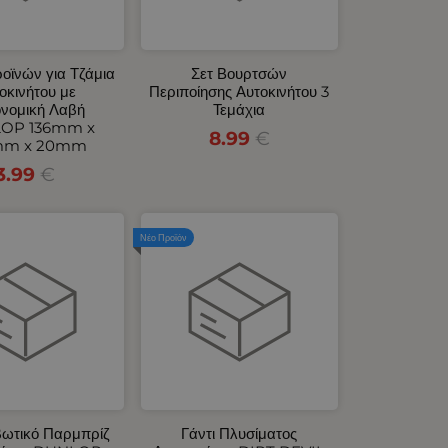
ροϊνών για Τζάμια
Σετ Βουρτσών
οκινήτου με
Περιποίησης Αυτοκινήτου 3
νομική Λαβή
Τεμάχια
OP 136mm x
8.99
€
mm x 20mm
3.99
€
Νέο Προϊόν
βωτικό Παρμπρίζ
Γάντι Πλυσίματος