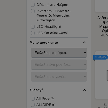
DRL - Φώτα Ημέρας
Inverters - Εκκινητές -
Φορτιστές Μπαταρίας
Δεξιό
Αυτοκινήτου
Ημέ
Μικρ
LED Headlight
Ομί
LED Οπίσθιοι Φανοί
REN
LED Φανοί Πλευρικοί Όγκου
Με το αυτοκίνητο
LED Φάροι
Organizer για Πορτμπαγκάζ -
Πλάτης Καθίσματος
Νέο Προϊόν
Αερόθερμα Αυτοκινήτου
Αναδιπλούμενες Ράμπες -
Εξοπλισμός Parking
Ανακλαστικές - Αυτοκόλλητες
Ταινίες
Συλλογή
Ανεμοθραύστες Αυτοκινήτου
Ανταλλακτικά Πόρτας
All Ride
(2)
Αυτοκινήτου
Σε
ALLRIDE
(5)