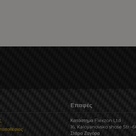
Επαφές
ς
Κατάστημα Flexzon Ltd
16, Kaloyanovsko shose Str -
 τοποθεσίας
Στάρα Ζαγόρα