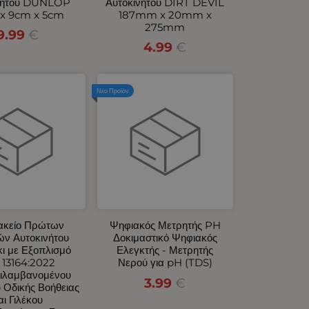
νήτου DUNLOP
Αυτοκινήτου DIRT DEVIL
x 9cm x 5cm
187mm x 20mm x
275mm
9.99
€
4.99
€
Νέο Προϊόν
κείο Πρώτων
Ψηφιακός Μετρητής PH
ών Αυτοκινήτου
Δοκιμαστικό Ψηφιακός
ι με Εξοπλισμό
Ελεγκτής - Μετρητής
 13164:2022
Νερού για pH (TDS)
ιλαμβανομένου
3.99
€
 Οδικής Βοήθειας
αι Γιλέκου