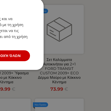
Νέο Προϊόν
 και να
ά με τη χρήση
εται να τις
ει από τη χρήση
ΔΟΧΉ ΌΛΩΝ
 Καλύμματα
Σετ Καλύμματα
ινήτου για 2+1
Αυτοκινήτου για 2+1
D TRANSIT
FORD TRANSIT
 2009+ Ύφασμα
CUSTOM 2009+ ECO
ο με Κόκκινο
Δέρμα Μαύρο με Κόκκινο
Κέντημα
Κέντημα
9.99
€
73.99
€
Νέο Προϊόν