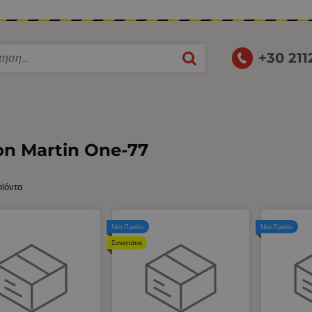
+30 21
on Martin One-77
οϊόντα
Νέο Προϊόν
Νέο Προϊόν
Συνιστάται