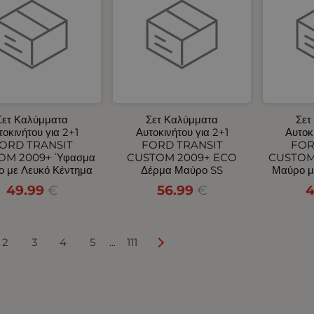
Σετ Καλύμματα
Σετ Καλύμματα
Σετ
τοκινήτου για 2+1
Αυτοκινήτου για 2+1
Αυτοκ
ORD TRANSIT
FORD TRANSIT
FOR
OM 2009+ Ύφασμα
CUSTOM 2009+ ECO
CUSTOM
 με Λευκό Κέντημα
Δέρμα Μαύρο SS
Μαύρο μ
49.99
€
56.99
€
4
2
3
4
5
111
...