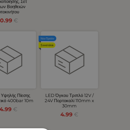
δοποίησης, Σετ
ων Βοηθειών
τοκινήτου
0.99
€
Νέο Προϊόν
Συνιστάται
 Υψηλής Πίεσης
LED Όγκου Τριπλό 12V /
τικό 400bar 10m
24V Πορτοκαλί 110mm x
30mm
14.99
€
4.99
€