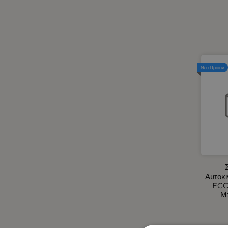
Ηλεκτρικά Αυτοκινήτου -
Φορτιστές Αναπτήρα
Αυτοκινήτου USB
Ηλεκτρικά Φορητά Ψυγεία 12V -
24V / 220V
Ηλιοπροστασίες Αυτοκινήτου
Νέο Προϊόν
Θήκη για Μπάρες LED
Καθρέφτες Εξωτερικοί -
Καλύμματα για Καθρέφτες M-
Style
Καλύμματα Αυτοκινήτου -
Φορτηγού
Καλύμματα Αυτοκινήτου
Καλύμματα Τιμονιών
Αυτοκινήτου
Αυτοκι
Καλύμματα Φορτηγού
ECO
Μ
Κάμερες Οπισθοπορείας -
Βομβητές Οπισθοπορείας -
Κάμερες/DVR Αυτοκινήτου