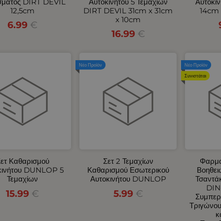
σματος DIRT DEVIL
Αυτοκινήτου 5 Τεμαχίων
Αυτοκι
12,5cm
DIRT DEVIL 31cm x 31cm
14cm 
x 10cm
6.99
€
16.99
€
Νέο Προϊόν
Νέο Προϊόν
Συνιστάται
ετ Καθαρισμού
Σετ 2 Τεμαχίων
Φαρμα
κινήτου DUNLOP 5
Καθαρισμού Εσωτερικού
Βοηθει
Τεμαχίων
Αυτοκινήτου DUNLOP
Τσαντάκ
DIN
15.99
€
5.99
€
Συμπερ
Τριγώνου
κ