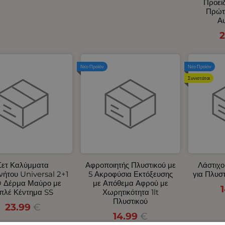
Προει
Πρώτ
Αυ
2
Νέο Προϊόν
Νέο Προϊόν
Συνιστάται
Σετ Καλύμματα
Αφροποιητής Πλυστικού με
Λάστιχο
νήτου Universal 2+1
5 Ακροφύσια Εκτόξευσης
για Πλυσ
 Δέρμα Μαύρο με
με Απόθεμα Αφρού με
πλέ Κέντημα SS
Χωρητικότητα 1lt
Πλυστικού
23.99
€
14.99
€