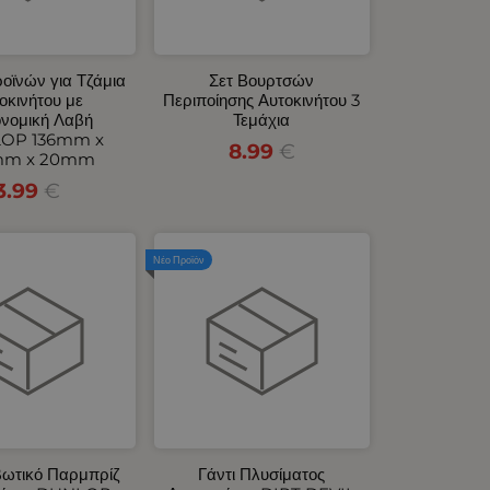
ροϊνών για Τζάμια
Σετ Βουρτσών
οκινήτου με
Περιποίησης Αυτοκινήτου 3
νομική Λαβή
Τεμάχια
OP 136mm x
8.99
€
mm x 20mm
3.99
€
Νέο Προϊόν
βωτικό Παρμπρίζ
Γάντι Πλυσίματος