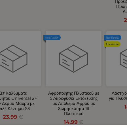
Προει
Πρώτ
Αυ
2
Νέο Προϊόν
Νέο Προϊόν
Συνιστάται
Σετ Καλύμματα
Αφροποιητής Πλυστικού με
Λάστιχο
νήτου Universal 2+1
5 Ακροφύσια Εκτόξευσης
για Πλυσ
 Δέρμα Μαύρο με
με Απόθεμα Αφρού με
πλέ Κέντημα SS
Χωρητικότητα 1lt
Πλυστικού
23.99
€
14.99
€