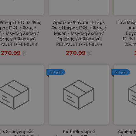
 Φανάρι LED με Φως
Αριστερό Φανάρι LED με
Πανί Μικ
ρας DRL / Φλας /
Φως Ημέρας DRL / Φλας /
Αυτ
ή - Μεγάλη Σκάλα /
Μικρή - Μεγάλη Σκάλα /
Εργο
χλης για Φορτηγό
Ομίχλης για Φορτηγό
DUNL
AULT PREMIUM
RENAULT PREMIUM
359
270.99
€
270.99
€
Νέο Προϊόν
Νέο Προϊόν
τ 3 Σφουγγαριών
Κιτ Καθαρισμού
Αντιθαμ