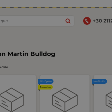
+30 21
on Martin Bulldog
οϊόντα
Νέο Προϊόν
Νέο Προϊόν
Συνιστάται