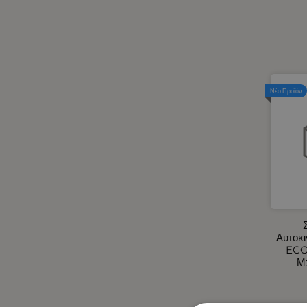
Ηλεκτρικά Αυτοκινήτου -
Φορτιστές Αναπτήρα
Αυτοκινήτου USB
Ηλεκτρικά Φορητά Ψυγεία 12V -
24V / 220V
Ηλιοπροστασίες Αυτοκινήτου
Νέο Προϊόν
Θήκη για Μπάρες LED
Καθρέφτες Εξωτερικοί -
Καλύμματα για Καθρέφτες M-
Style
Καλύμματα Αυτοκινήτου -
Φορτηγού
Καλύμματα Αυτοκινήτου
Καλύμματα Τιμονιών
Αυτοκινήτου
Αυτοκι
Καλύμματα Φορτηγού
ECO
Μ
Κάμερες Οπισθοπορείας -
Βομβητές Οπισθοπορείας -
Κάμερες/DVR Αυτοκινήτου