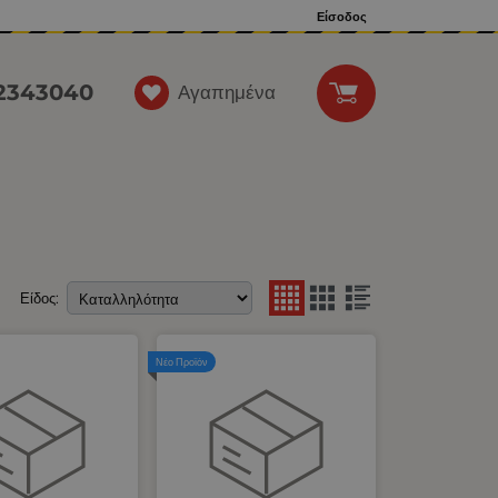
Είσοδος
12343040
Αγαπημένα
Είδος:
Νέο Προϊόν