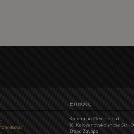
Επαφές
ς
Κατάστημα Flexzon Ltd
16, Kaloyanovsko shose Str -
 τοποθεσίας
Στάρα Ζαγόρα