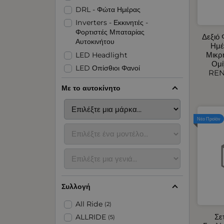
DRL - Φώτα Ημέρας
Inverters - Εκκινητές -
Φορτιστές Μπαταρίας
Δεξιό
Αυτοκινήτου
Ημέ
Μικρ
LED Headlight
Ομί
LED Οπίσθιοι Φανοί
REN
LED Φανοί Πλευρικοί Όγκου
Με το αυτοκίνητο
LED Φάροι
Organizer για Πορτμπαγκάζ -
Πλάτης Καθίσματος
Νέο Προϊόν
Αερόθερμα Αυτοκινήτου
Αναδιπλούμενες Ράμπες -
Εξοπλισμός Parking
Ανακλαστικές - Αυτοκόλλητες
Ταινίες
Συλλογή
Ανεμοθραύστες Αυτοκινήτου
Ανταλλακτικά Πόρτας
All Ride
(2)
Αυτοκινήτου
Σε
ALLRIDE
(5)