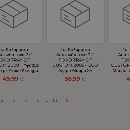
Σετ Καλύμματα
Σετ Καλύμματα
Σετ
τοκινήτου για 2+1
Αυτοκινήτου για 2+1
Αυτοκ
ORD TRANSIT
FORD TRANSIT
FOR
OM 2009+ Ύφασμα
CUSTOM 2009+ ECO
CUSTOM
 με Λευκό Κέντημα
Δέρμα Μαύρο SS
Μαύρο μ
49.99
€
56.99
€
4
2
3
4
5
111
...