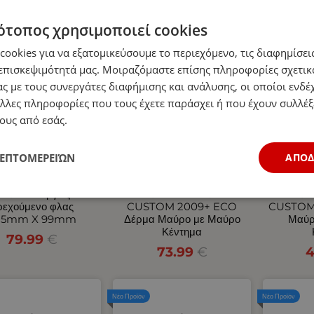
ότοπος χρησιμοποιεί cookies
Νέο Προϊόν
Νέο Προϊόν
ookies για να εξατομικεύσουμε το περιεχόμενο, τις διαφημίσεις
επισκεψιμότητά μας. Μοιραζόμαστε επίσης πληροφορίες σχετικ
ς με τους συνεργάτες διαφήμισης και ανάλυσης, οι οποίοι ενδέχ
λλες πληροφορίες που τους έχετε παράσχει ή που έχουν συλλέξ
ους από εσάς.
ΛΕΠΤΟΜΕΡΕΙΏΝ
ΑΠΟ
Σετ Neon Е-Мark
Σετ Καλύμματα
Σετ
 Οπίσθιος 10V / 30V
Αυτοκινήτου για 2+1
Αυτοκ
ε 5 Λειτουργίες
FORD TRANSIT
FOR
ρεχούμενο φλας
CUSTOM 2009+ ECO
CUSTOM
85mm X 99mm
Δέρμα Μαύρο με Μαύρο
Μαύρ
Κέντημα
79.99
€
73.99
€
4
Νέο Προϊόν
Νέο Προϊόν