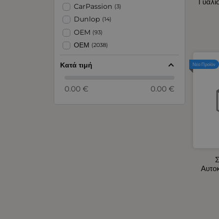
Γυαλί
Αντλίες και Χωνιά Υγρών
CarPassion
(3)
Αξεσουάρ για Ζώνες Ασφαλείας -
Dunlop
(14)
Προσκέφαλα Καθίσματος
OEM
(93)
Αρωματικά Αυτοκινήτου
ΟΕΜ
(2038)
Ασφάλειες - Ασφαλειοθήκες
Αυτοκινήτου
Κατά τιμή
Νέο Προϊόν
Βεντιλατέρ Ψυγείων Αυτοκινήτου
Διακόπτες - Πρίζες Σκάφους -
0.00 €
0.00 €
Αυτοκινήτου
Διακόπτες Αυτοκινήτου -
Φορτηγού
Διάφορα Προϊόντα
Είδη Έκτακτης Ανάγκης - Ιμάντες
Αυτοκινήτου
Σ
Ειδικοί Προβολείς 10 - 30V
Αυτο
Ενδοσκοπικές Κάμερες
Εργαλεία Χειρός
Εσωτερικός Φωτισμός
Αυτοκινήτου