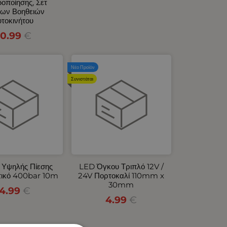
δοποίησης, Σετ
ων Βοηθειών
τοκινήτου
0.99
€
Νέο Προϊόν
Συνιστάται
 Υψηλής Πίεσης
LED Όγκου Τριπλό 12V /
τικό 400bar 10m
24V Πορτοκαλί 110mm x
30mm
14.99
€
4.99
€