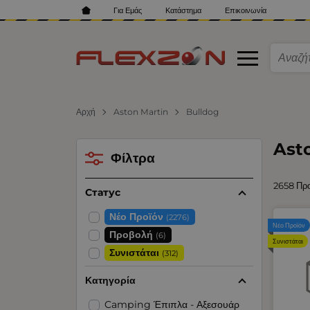
Για Εμάς
Κατάστημα
Επικοινωνία
Αρχή
Aston Martin
Bulldog
Ast
Φίλτρα
2658 Πρ
Статус
Νέο Προϊόν
(2276)
Νέο Προϊόν
Προβολή
(6)
Συνιστάται
Συνιστάται
(312)
Κατηγορία
Camping Έπιπλα - Αξεσουάρ