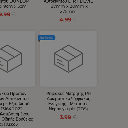
νήτου DUNLOP
Αυτοκινήτου DIRT DEVIL
x 9cm x 5cm
187mm x 20mm x
275mm
9.99
€
4.99
€
Νέο Προϊόν
κείο Πρώτων
Ψηφιακός Μετρητής PH
ών Αυτοκινήτου
Δοκιμαστικό Ψηφιακός
ι με Εξοπλισμό
Ελεγκτής - Μετρητής
 13164:2022
Νερού για pH (TDS)
ιλαμβανομένου
3.99
€
 Οδικής Βοήθειας
αι Γιλέκου