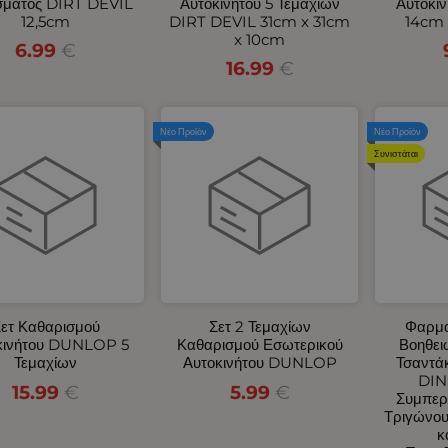
σματος DIRT DEVIL
Αυτοκινήτου 5 Τεμαχίων
Αυτοκι
12,5cm
DIRT DEVIL 31cm x 31cm
14cm 
x 10cm
6.99
€
16.99
€
Νέο Προϊόν
Νέο Προϊόν
Συνιστάται
ετ Καθαρισμού
Σετ 2 Τεμαχίων
Φαρμα
κινήτου DUNLOP 5
Καθαρισμού Εσωτερικού
Βοηθει
Τεμαχίων
Αυτοκινήτου DUNLOP
Τσαντάκ
DIN
15.99
€
5.99
€
Συμπερ
Τριγώνου
κ