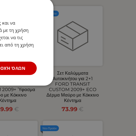
Νέο Προϊόν
 και να
ά με τη χρήση
εται να τις
ει από τη χρήση
ΔΟΧΉ ΌΛΩΝ
 Καλύμματα
Σετ Καλύμματα
ινήτου για 2+1
Αυτοκινήτου για 2+1
D TRANSIT
FORD TRANSIT
 2009+ Ύφασμα
CUSTOM 2009+ ECO
ο με Κόκκινο
Δέρμα Μαύρο με Κόκκινο
Κέντημα
Κέντημα
9.99
€
73.99
€
Νέο Προϊόν