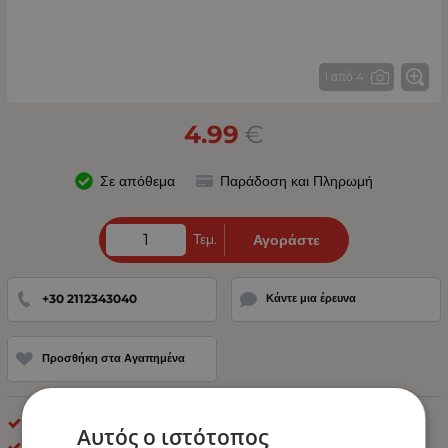
1 από 4
4.99
€
Σε απόθεμα
Παράδοση και Πληρωμή
Τεμ.
Αγοράστε
+30 2112343040
Κάντε μια έρευνα
Προσθήκη στα Αγαπημένα
Ασφάλειες - Ασφαλειοθήκες Αυτοκινήτου
Αυτός ο ιστότοπος
ΟΕΜ