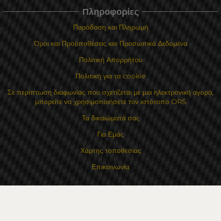
Πληροφορίες
Παράδοση και Πληρωμή
Όροι και Προϋποθέσεις και Προσωπικά Δεδομένα
Πολιτική Απορρήτου
Πολιτική για τα cookie
Σε περίπτωση διαφωνίας που σχετίζεται με μια ηλεκτρονική αγορά,
μπορείτε να χρησιμοποιήσετε τον ιστότοπο ORS
Τα δικαιώματά σας
Για Εμάς
Χάρτης τοποθεσίας
Επικοινωνία
Επαφές
Κατάστημα Flexzon Ltd