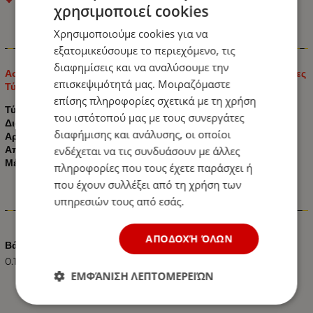
χρησιμοποιεί cookies
Χρησιμοποιούμε cookies για να
Πληροφορίες
εξατομικεύσουμε το περιεχόμενο, τις
διαφημίσεις και να αναλύσουμε την
Ασφαλειοθήκη Αυτοκινήτου Κεραμική 6 Θέσεων για Ασφάλειες
επισκεψιμότητά μας. Μοιραζόμαστε
Τύπου Standard 95mm x 52mm 1 τμχ.
επίσης πληροφορίες σχετικά με τη χρήση
Τύπος ασφάλειας: UNI/ATO 19mm.
του ιστότοπού μας με τους συνεργάτες
Διάσταση σύνδεσης: 6,3 mm
διαφήμισης και ανάλυσης, οι οποίοι
Αριθμός υποδοχών: 6
Απόσταση οπών στερέωσης: 105 mm
ενδέχεται να τις συνδυάσουν με άλλες
Μέγεθος βάσης: 95mm x 52mm
πληροφορίες που τους έχετε παράσχει ή
που έχουν συλλέξει από τη χρήση των
υπηρεσιών τους από εσάς.
Χαρακτηριστικά
ΑΠΟΔΟΧΉ ΌΛΩΝ
Βάρος (kg.)
0.10
ΕΜΦΆΝΙΣΗ ΛΕΠΤΟΜΕΡΕΙΏΝ