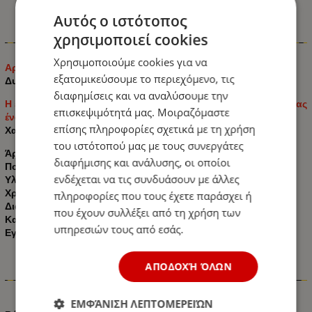
Αυτός ο ιστότοπος
χρησιμοποιεί cookies
Πληροφορίες
Χρησιμοποιούμε cookies για να
Αρωματικό χώρου "Crown" με άρωμα γιασεμιού.
εξατομικεύσουμε το περιεχόμενο, τις
Δυνατό, πλούσιο και μακράς διαρκείας άρωμα.
διαφημίσεις και να αναλύσουμε την
Η ένταση του αρώματος μπορεί να ρυθμιστεί χρησιμοποιώντας
επισκεψιμότητά μας. Μοιραζόμαστε
ένα περιστρεφόμενο καπάκι.
επίσης πληροφορίες σχετικά με τη χρήση
Χαρακτηριστικά:
του ιστότοπού μας με τους συνεργάτες
Άρωμα:
γιασεμιού
διαφήμισης και ανάλυσης, οι οποίοι
Ποσότητα: 50 ml
ενδέχεται να τις συνδυάσουν με άλλες
Υλικό: Πλαστικό
Χρώμα: Λευκό / Χρυσό
πληροφορίες που τους έχετε παράσχει ή
Διαστάσεις: Διάμετρος - 11 cm· ύψος - 13,5 cm
που έχουν συλλέξει από τη χρήση των
Κατασκευαστής: All Ride
υπηρεσιών τους από εσάς.
Εγκατάσταση:
Αυτοκόλλητο διπλής όψης
ΑΠΟΔΟΧΉ ΌΛΩΝ
Χαρακτηριστικά
ΕΜΦΆΝΙΣΗ ΛΕΠΤΟΜΕΡΕΙΏΝ