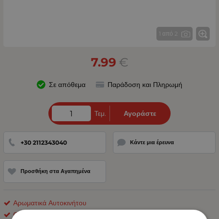
1 από 2
7.99
€
Σε απόθεμα
Παράδοση και Πληρωμή
Τεμ.
Αγοράστε
+30 2112343040
Κάντε μια έρευνα
Προσθήκη στα Αγαπημένα
Αρωματικά Αυτοκινήτου
ΟΕΜ