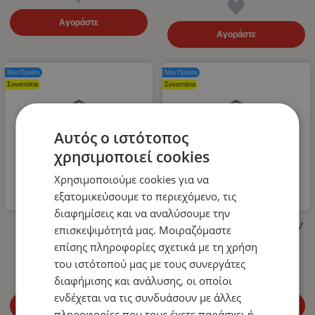
Αγοράστε
Αγοράστε
Νέο Προϊόν
Νέο Προϊόν
Συνιστάται
Συνιστάται
Αυτός ο ιστότοπος
χρησιμοποιεί cookies
Χρησιμοποιούμε cookies για να
εξατομικεύσουμε το περιεχόμενο, τις
διαφημίσεις και να αναλύσουμε την
Λάστιχο Υψηλής Πίεσης για
LED Όγκου Τριπλό 12V / 24V
επισκεψιμότητά μας. Μοιραζόμαστε
Πλυστικό 400bar 10m
Πορτοκαλί 110mm x 30mm
επίσης πληροφορίες σχετικά με τη χρήση
14.99
€
4.99
€
του ιστότοπού μας με τους συνεργάτες
διαφήμισης και ανάλυσης, οι οποίοι
ενδέχεται να τις συνδυάσουν με άλλες
Αγοράστε
Αγοράστε
πληροφορίες που τους έχετε παράσχει ή