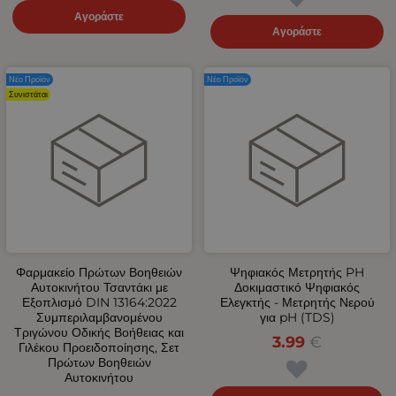
Αγοράστε
Αγοράστε
Νέο Προϊόν
Νέο Προϊόν
Συνιστάται
Φαρμακείο Πρώτων Βοηθειών
Ψηφιακός Μετρητής PH
Αυτοκινήτου Τσαντάκι με
Δοκιμαστικό Ψηφιακός
Εξοπλισμό DIN 13164:2022
Ελεγκτής - Μετρητής Νερού
Συμπεριλαμβανομένου
για pH (TDS)
Τριγώνου Οδικής Βοήθειας και
3.99
€
Γιλέκου Προειδοποίησης, Σετ
Πρώτων Βοηθειών
Αυτοκινήτου