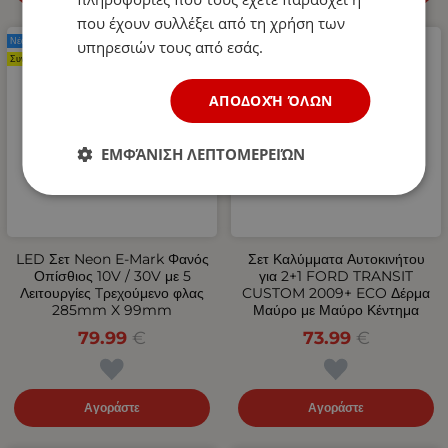
που έχουν συλλέξει από τη χρήση των
Νέο Προϊόν
Νέο Προϊόν
υπηρεσιών τους από εσάς.
Συνιστάται
ΑΠΟΔΟΧΉ ΌΛΩΝ
ΕΜΦΆΝΙΣΗ ΛΕΠΤΟΜΕΡΕΙΏΝ
LED Σετ Neon Е-Мark Φανός
Σετ Καλύμματα Αυτοκινήτου
Οπίσθιος 10V / 30V με 5
για 2+1 FORD TRANSIT
Λειτουργίες Tρεχούμενο φλας
CUSTOM 2009+ ECO Δέρμα
285mm X 99mm
Μαύρο με Μαύρο Κέντημα
79.99
€
73.99
€
Αγοράστε
Αγοράστε