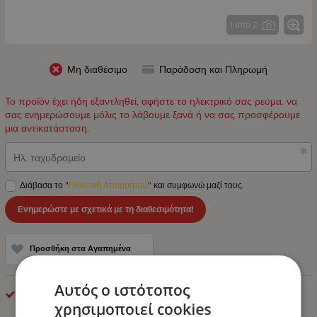
1 από 2
Μη διαθέσιμο
Παράδοση και Πληρωμή
Το προϊόν έχει ήδη εξαντληθεί, αφήστε το ηλεκτρικό σας ρεύμα. να
σας ενημερώσουμε μόλις το λάβουμε ξανά ή να σας προσφέρουμε
μια αντικατάσταση.
Ηλ. ταχυδρομείο
Διάβασα το "
Πολιτική Απορρήτου
" και συμφωνώ μαζί τους.
Ενημερώστε με σχετικά με τη διαθεσιμότητα!
Προσθήκη στα Αγαπημένα
Αυτός ο ιστότοπος
Dunlop
χρησιμοποιεί cookies