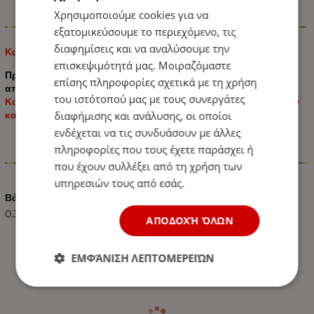
Χρησιμοποιούμε cookies για να
Πληροφορίες
εξατομικεύσουμε το περιεχόμενο, τις
διαφημίσεις και να αναλύσουμε την
Καπάκια βαλβίδων Αλουμινίου Γκρι 4 Τεμάχια
επισκεψιμότητά μας. Μοιραζόμαστε
Προστατεύουν αποτελεσματικά το εσωτερικό της βαλβίδας
επίσης πληροφορίες σχετικά με τη χρήση
από την διάβρωση και την σκόνη.
του ιστότοπού μας με τους συνεργάτες
Κατάλληλα για τοποθέτηση σε όλες τις βαλβίδες αυτοκινήτων
διαφήμισης και ανάλυσης, οι οποίοι
και μοτοσυκλετών.
ενδέχεται να τις συνδυάσουν με άλλες
πληροφορίες που τους έχετε παράσχει ή
Χαρακτηριστικά
που έχουν συλλέξει από τη χρήση των
υπηρεσιών τους από εσάς.
Βάρος (kg.)
0.30
ΑΠΟΔΟΧΉ ΌΛΩΝ
ΕΜΦΆΝΙΣΗ ΛΕΠΤΟΜΕΡΕΙΏΝ