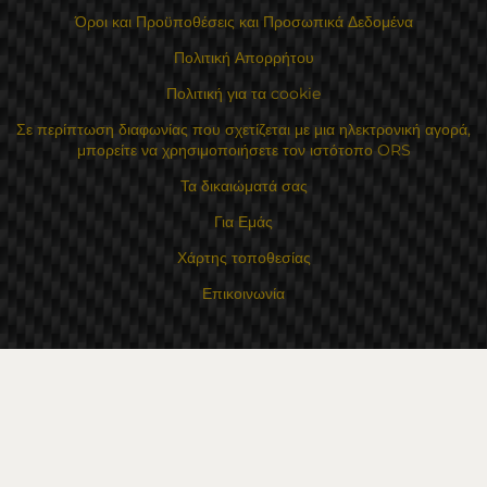
Όροι και Προϋποθέσεις και Προσωπικά Δεδομένα
Πολιτική Απορρήτου
Πολιτική για τα cookie
Σε περίπτωση διαφωνίας που σχετίζεται με μια ηλεκτρονική αγορά,
μπορείτε να χρησιμοποιήσετε τον ιστότοπο ORS
Τα δικαιώματά σας
Για Εμάς
Χάρτης τοποθεσίας
Επικοινωνία
Επαφές
Κατάστημα Flexzon Ltd
16, Kaloyanovsko shose Str -6000 Στάρα Ζαγόρα
Τρόποι πληρωμής