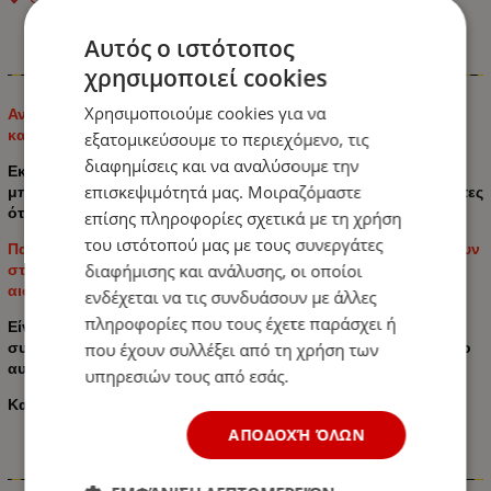
Αυτός ο ιστότοπος
Πληροφορίες
χρησιμοποιεί cookies
Χρησιμοποιούμε cookies για να
Ανεμοθραύστες της εταιρείας για τοποθέτηση στα μπροστινά
και πίσω παράθυρα του αυτοκινήτου.
εξατομικεύσουμε το περιεχόμενο, τις
διαφημίσεις και να αναλύσουμε την
Εκτρέπουν τον άνεμο, μειώνοντας τον θόρυβο του αέρα που
επισκεψιμότητά μας. Μοιραζόμαστε
μπαίνει στο αυτοκίνητο κατά την οδήγηση σε υψηλές ταχύτητες
όταν το παράθυρο δεν είναι εντελώς σφραγισμένο.
επίσης πληροφορίες σχετικά με τη χρήση
του ιστότοπού μας με τους συνεργάτες
Παράλληλα αποτρέπουν τις σταγόνες βροχής να εισχωρήσουν
διαφήμισης και ανάλυσης, οι οποίοι
στη καμπίνα του οχήματος και αναβαθμίζουν την συνολική
αισθητική του αυτοκινήτου.
ενδέχεται να τις συνδυάσουν με άλλες
πληροφορίες που τους έχετε παράσχει ή
Είναι σχεδιασμένοι έτσι ώστε να είναι συμβατοί μόνο με
συγκεκριμένη μάρκα και συγκεκριμένης χρονολογίας μοντέλο
που έχουν συλλέξει από τη χρήση των
αυτοκινήτου.
υπηρεσιών τους από εσάς.
Κατάλληλη για:
Skoda octavia 4 liftback 2020+ 4τμχ.
ΑΠΟΔΟΧΉ ΌΛΩΝ
Χαρακτηριστικά