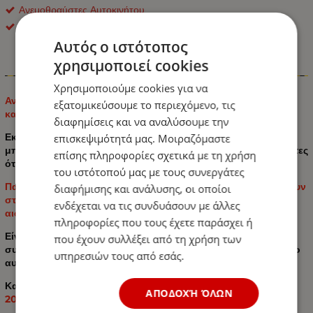
Ανεμοθραύστες Αυτοκινήτου
ΟΕΜ
Αυτός ο ιστότοπος
χρησιμοποιεί cookies
Πληροφορίες
Χρησιμοποιούμε cookies για να
Ανεμοθραύστες της εταιρείας για τοποθέτηση στα μπροστινά
εξατομικεύσουμε το περιεχόμενο, τις
και πίσω παράθυρα του αυτοκινήτου.
διαφημίσεις και να αναλύσουμε την
Εκτρέπουν τον άνεμο, μειώνοντας τον θόρυβο του αέρα που
επισκεψιμότητά μας. Μοιραζόμαστε
μπαίνει στο αυτοκίνητο κατά την οδήγηση σε υψηλές ταχύτητες
επίσης πληροφορίες σχετικά με τη χρήση
όταν το παράθυρο δεν είναι εντελώς σφραγισμένο.
του ιστότοπού μας με τους συνεργάτες
Παράλληλα αποτρέπουν τις σταγόνες βροχής να εισχωρήσουν
διαφήμισης και ανάλυσης, οι οποίοι
στη καμπίνα του οχήματος και αναβαθμίζουν την συνολική
ενδέχεται να τις συνδυάσουν με άλλες
αισθητική του αυτοκινήτου.
πληροφορίες που τους έχετε παράσχει ή
Είναι σχεδιασμένοι έτσι ώστε να είναι συμβατοί μόνο με
που έχουν συλλέξει από τη χρήση των
συγκεκριμένη μάρκα και συγκεκριμένης χρονολογίας μοντέλο
υπηρεσιών τους από εσάς.
αυτοκινήτου.
Κατάλληλη για:
Seat Leon 2 2005 - 2012 / Seat Leon Cupra
ΑΠΟΔΟΧΉ ΌΛΩΝ
2005 - 2012 4τμχ.