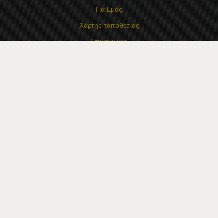
Για Εμάς
Χάρτης τοποθεσίας
Επικοινωνία
Επαφές
Κατάστημα Flexzon Ltd
16, Kaloyanovsko shose Str -6000 Στάρα Ζαγόρα
Τρόποι πληρωμής
Ακολουθήστε μας