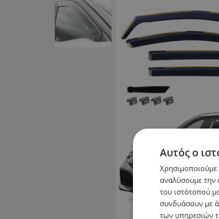
Αυτός ο ιστ
Χρησιμοποιούμε c
αναλύσουμε την 
του ιστότοπού μα
συνδυάσουν με ά
των υπηρεσιών τ