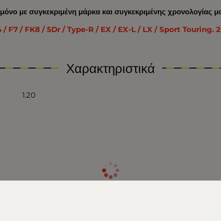
ί μόνο με συγκεκριμένη μάρκα και συγκεκριμένης χρονολογίας μ
7 / FK8 / 5Dr / Type-R / EX / EX-L / LX / Sport Touring. 2
Χαρακτηριστικά
1.20