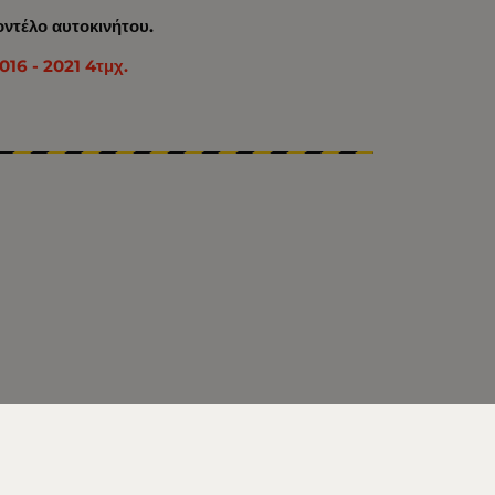
οντέλο αυτοκινήτου.
016 - 2021 4τμχ.