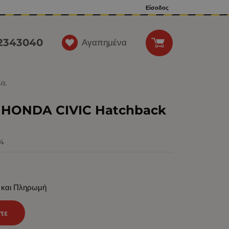
Είσοδος
12343040
Αγαπημένα
μχ.
ια HONDA CIVIC Hatchback
4
 και Πληρωμή
τε