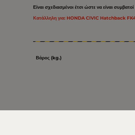
Είναι σχεδιασμένοι έτσι ώστε να είναι συμβατο
Κατάλληλη για: HONDA CIVIC Hatchback FK4 / F
Βάρος (kg.)