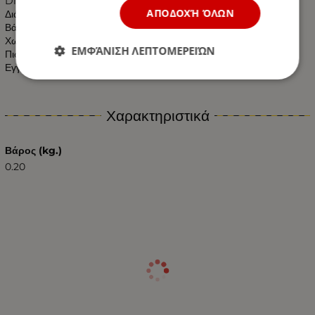
Dimming : ΟΧΙ
ΑΠΟΔΟΧΉ ΌΛΩΝ
Διάσταση : ø35*115mm
Βάρος : 0.050 kgr
Χωρίς UV και IR Ακτινοβολία
ΕΜΦΆΝΙΣΗ ΛΕΠΤΟΜΕΡΕΙΏΝ
Πιστοποιητικά: CE & RoHS
Εγγύηση :2 Χρόνια
Χαρακτηριστικά
Βάρος (kg.)
0.20