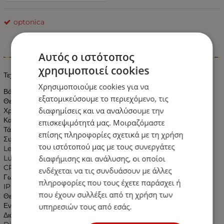
optonica
Αυτός ο ιστότοπος
Πληροφορίες
χρησιμοποιεί cookies
Τεχνικά χαρακτηριστικά Λαμπτήρα Led :
Χρησιμοποιούμε cookies για να
Βάση : E14
εξατομικεύσουμε το περιεχόμενο, τις
Θερμοκρασία Χρώματος : 4500K
διαφημίσεις και να αναλύσουμε την
Χρώμα Φωτισμού : Λευκό Ημέρας
Κατανάλωση : 4 Watt
επισκεψιμότητά μας. Μοιραζόμαστε
Τάση Εισόδου : 230 V AC
επίσης πληροφορίες σχετικά με τη χρήση
Συχνότητα λειτουργίας: : 50-60Hz
του ιστότοπού μας με τους συνεργάτες
Led brand Chip : Epistar
διαφήμισης και ανάλυσης, οι οποίοι
Lumens: 320
CRI (Ra>) : 80
ενδέχεται να τις συνδυάσουν με άλλες
Γωνία Δέσμης : 360°
πληροφορίες που τους έχετε παράσχει ή
IP : 20
που έχουν συλλέξει από τη χρήση των
Θερμοκρασία Λειτουργίας : -20℃～45℃
Ενεργειακή κλάση: A+
υπηρεσιών τους από εσάς.
Διάρκεια ζωής: 25000 ώρες.