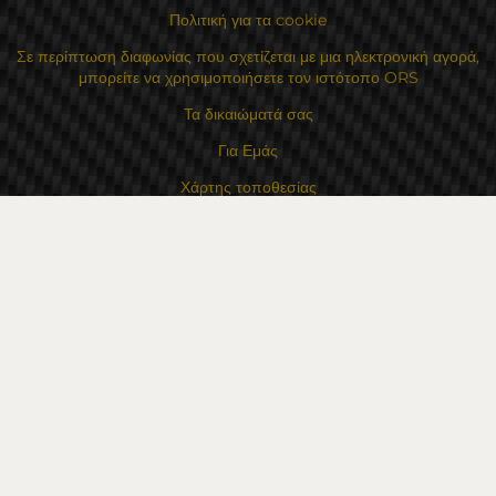
Πολιτική για τα cookie
Σε περίπτωση διαφωνίας που σχετίζεται με μια ηλεκτρονική αγορά,
μπορείτε να χρησιμοποιήσετε τον ιστότοπο ORS
Τα δικαιώματά σας
Για Εμάς
Χάρτης τοποθεσίας
Επικοινωνία
Επαφές
Κατάστημα Flexzon Ltd
16, Kaloyanovsko shose Str -6000 Στάρα Ζαγόρα
Τρόποι πληρωμής
Ακολουθήστε μας