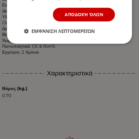
Ενεργειακή κλάση: A+
Διάρκεια ζωής: 25000 ώρες.
ΑΠΟΔΟΧΉ ΌΛΩΝ
Υλικό κατασκευής : Αλουμίνιο & Πλαστικό
Dimming : ΟΧΙ
Διάσταση : ø80*150mm
ΕΜΦΆΝΙΣΗ ΛΕΠΤΟΜΕΡΕΙΏΝ
Βάρος : 0.080 kgr
Χωρίς UV και IR Ακτινοβολία
Πιστοποιητικά: CE & RoHS
Εγγύηση :2 Χρόνια
Χαρακτηριστικά
Βάρος (kg.)
0.70