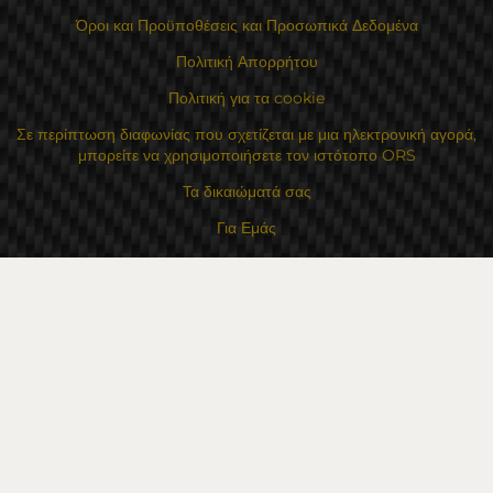
Όροι και Προϋποθέσεις και Προσωπικά Δεδομένα
Πολιτική Απορρήτου
Πολιτική για τα cookie
Σε περίπτωση διαφωνίας που σχετίζεται με μια ηλεκτρονική αγορά,
μπορείτε να χρησιμοποιήσετε τον ιστότοπο ORS
Τα δικαιώματά σας
Για Εμάς
Χάρτης τοποθεσίας
Επικοινωνία
Επαφές
Κατάστημα Flexzon Ltd
16, Kaloyanovsko shose Str -6000 Στάρα Ζαγόρα
Τρόποι πληρωμής