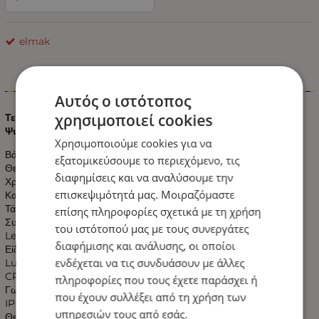
elmak
Πληροφορίες
Αυτός ο ιστότοπος
χρησιμοποιεί cookies
Τεχνικά χαρακτηριστικά Λαμπτήρας Led E27 20 Watt 230V
Ψυχρό Λευκό:
Χρησιμοποιούμε cookies για να
Βάση : E27
εξατομικεύσουμε το περιεχόμενο, τις
Θερμοκρασία Χρώματος : 6400K
διαφημίσεις και να αναλύσουμε την
Χρώμα Φωτισμού : Ψυχρό Λευκό
επισκεψιμότητά μας. Μοιραζόμαστε
Κατανάλωση : 20 Watt
Τάση Εισόδου : 175-265 V AC
επίσης πληροφορίες σχετικά με τη χρήση
Συχνότητα λειτουργίας: : 50-60Hz
του ιστότοπού μας με τους συνεργάτες
Led brand Chip : Epistar
διαφήμισης και ανάλυσης, οι οποίοι
Είδος LED: SMD 2835
ενδέχεται να τις συνδυάσουν με άλλες
Lumens: 1650
CRI (Ra>) : 80
πληροφορίες που τους έχετε παράσχει ή
Γωνία Δέσμης : 270°
που έχουν συλλέξει από τη χρήση των
IP : 20
υπηρεσιών τους από εσάς.
Θερμοκρασία Λειτουργίας : -20℃～45℃